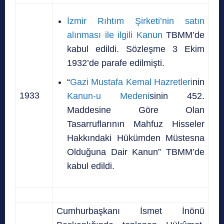
İzmir Rıhtım Şirketi’nin satın
alınması ile ilgili Kanun
TBMM’de
kabul edildi. Sözleşme 3 Ekim
1932’de parafe edilmişti.
“
Gazi Mustafa Kemal Hazretleri
nin
1933
Kanun-u Medeni
sinin 452.
Maddesine Göre Olan
Tasarruflarının Mahfuz Hisseler
Hakkındaki Hükümden Müstesna
Olduğuna Dair Kanun” TBMM’de
kabul edildi.
Cumhurbaşkanı İsmet İnönü