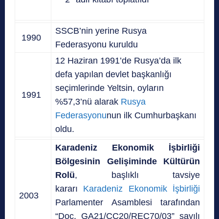
SSCB’nin yerine Rusya
1990
Federasyonu kuruldu
12 Haziran 1991’de Rusya’da ilk
defa yapılan devlet başkanlığı
seçimlerinde Yeltsin, oyların
1991
%57,3’nü alarak
Rusya
Federasyonu
nun ilk Cumhurbaşkanı
oldu.
Karadeniz Ekonomik İşbirliği
Bölgesinin Gelişiminde Kültürün
Rolü
, başlıklı tavsiye
kararı
Karadeniz Ekonomik İşbirliği
2003
Parlamenter Asamblesi tarafından
“Doc. GA21/CC20/REC70/03” sayılı