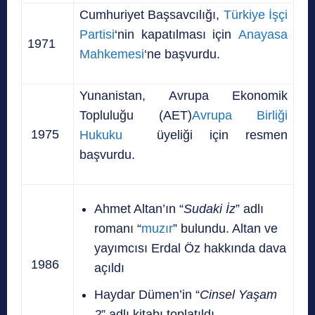
Cumhuriyet Başsavcılığı,
Türkiye İşçi
Partisi
‘nin kapatılması için
Anayasa
1971
Mahkemesi
‘ne başvurdu.
Yunanistan, Avrupa Ekonomik
Topluluğu (AET)
Avrupa Birliği
1975
Hukuku
üyeliği için resmen
başvurdu.
Ahmet Altan’ın “
Sudaki İz
” adlı
romanı “
muzır
” bulundu. Altan ve
yayımcısı Erdal Öz hakkında dava
1986
açıldı
Haydar Dümen’in “
Cinsel Yaşam
2
” adlı kitabı toplatıldı