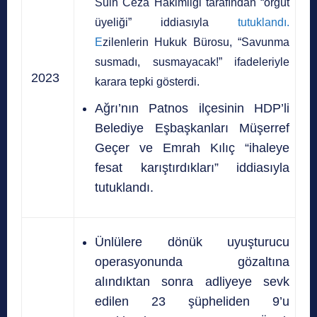
Sulh Ceza Hakimliği tarafından “örgüt
üyeliği” iddiasıyla
tutuklandı.
E
zilenlerin Hukuk Bürosu, “Savunma
susmadı, susmayacak!” ifadeleriyle
2023
karara tepki gösterdi.
Ağrı’nın Patnos ilçesinin HDP’li
Belediye Eşbaşkanları Müşerref
Geçer ve Emrah Kılıç “ihaleye
fesat karıştırdıkları” iddiasıyla
tutuklandı.
Ünlülere dönük uyuşturucu
operasyonunda gözaltına
alındıktan sonra adliyeye sevk
edilen 23 şüpheliden 9’u