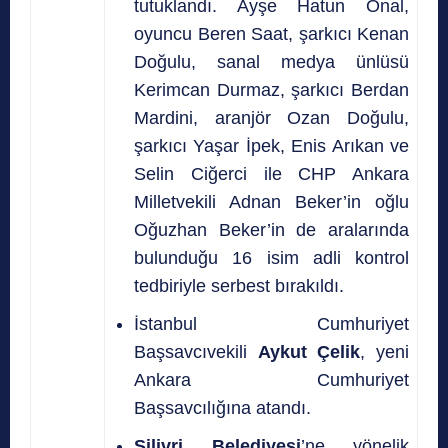
tutuklandı. Ayşe Hatun Önal,
oyuncu Beren Saat, şarkıcı Kenan
Doğulu, sanal medya ünlüsü
Kerimcan Durmaz, şarkıcı Berdan
Mardini, aranjör Ozan Doğulu,
şarkıcı Yaşar İpek, Enis Arıkan ve
Selin Ciğerci ile CHP Ankara
Milletvekili Adnan Beker’in oğlu
Oğuzhan Beker’in de aralarında
bulunduğu 16 isim adli kontrol
tedbiriyle serbest bırakıldı.
İstanbul Cumhuriyet
Başsavcıvekili
Aykut Çelik
, yeni
Ankara Cumhuriyet
Başsavcılığına atandı.
Silivri Belediyesi
’ne yönelik