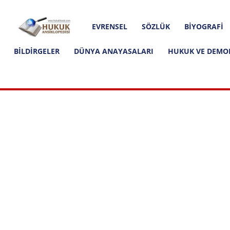
Hakkımızda
İletişim
Editoryal İlkeler
Hukuk
EVRENSEL
SÖZLÜK
BIYOGRAFI
Ansiklopedisi
BILDIRGELER
DÜNYA ANAYASALARI
HUKUK VE DEMO