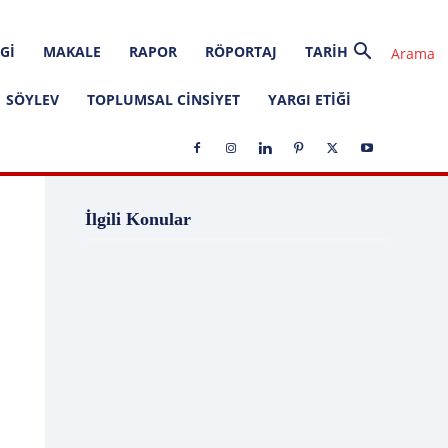
GI
MAKALE
RAPOR
RÖPORTAJ
TARIH
SÖYLEV
TOPLUMSAL CINSIYET
YARGI ETIĞI
1 Ağustos
1 Aralık
1 Eylül
1 Kasım
İlgili Konular
1 Liralık Dava
1 Mayıs
1 Ocak
1 Şubat
10 Ağustos
10 Aralık
10 Emir
10 Haziran
10 Kasım
10 Nisan
10 Ocak
10 Şubat
11 Ağustos
11 Eylül
11 Eylül saldırıları
11 Haziran
11 Mayıs
11 Ocak
11 Şubat
11 Temmuz
12 Ağustos
12 Angry Men
12 Aralık
12 Ekim
12 Eylül
12 Eylül Anayasası
12 Eylül Darbe Bildirisi
12 Eylül Darbesi
12 Eylül Davası
12 Haziran