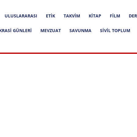
ULUSLARARASI
ETIK
TAKVIM
KITAP
FILM
DER
KRASI GÜNLERI
MEVZUAT
SAVUNMA
SIVIL TOPLUM