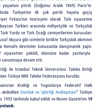
u
yaşamını yitirdi. (Doğumu: Aralık 1869) Paris’te
ılında
Türkiye
’nin ilk çok partili hayata geçiş
yet Fırkası
’nın teorisyeni olarak Türk siyasetine
baycan Türkleri
arasında milliyetçilik ve
Türkçülük
.
Türk Yurdu
ve
Türk Ocağı
cemiyetlerinin kurucuları
usuf Akçura
gibi isimlerle birlikte
Türkçülük
akımının
a Kemal
’e devrimler konusunda danışmanlık yaptı.
f siyasetten çekildi, ölümüne kadar yazılarıyla
eyi savunmaya devam etti.
rliği ile İstanbul Teknik Üniversitesi Talebe Birliği
 olan Türkiye Milli Talebe Federasyonu kuruldu.
nanistan Krallığı ve Yugoslavya Federatif Halk
a akdedilen
Dostluk ve İşbirliği Andlaşması
” Türkiye
s 1953 tarihinde kabul edildi ve Resmi Gazete’nin
19
yınlandı.