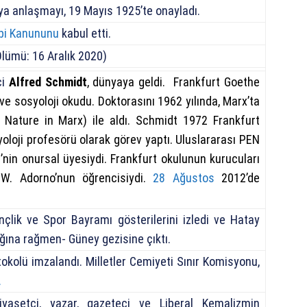
iya anlaşmayı, 19 Mayıs 1925’te onayladı.
bi Kanununu
kabul etti.
lümü: 16 Aralık 2020)
ci
Alfred Schmidt
, dünyaya geldi. Frankfurt Goethe
e ve sosyoloji okudu. Doktorasını 1962 yılında, Marx’ta
Nature in Marx) ile aldı. Schmidt 1972 Frankfurt
yoloji profesörü olarak görev yaptı. Uluslararası PEN
nin onursal üyesiydi. Frankfurt okulunun kurucuları
. Adorno’nun öğrencisiydi.
28 Ağustos
2012’de
lik ve Spor Bayramı gösterilerini izledi ve Hatay
zlığına rağmen- Güney gezisine çıktı.
tokolü imzalandı. Milletler Cemiyeti Sınır Komisyonu,
.
iyasetçi, yazar, gazeteci ve Liberal Kemalizmin