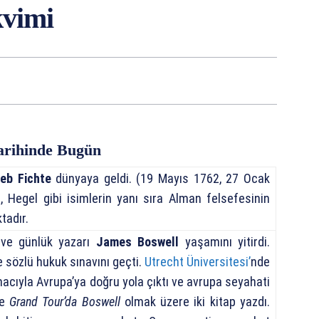
kvimi
arihinde Bugün
eb Fichte
dünyaya geldi. (19 Mayıs 1762, 27 Ocak
g, Hegel gibi isimlerin yanı sıra Alman felsefesinin
tadır.
 ve günlük yazarı
James Boswell
yaşamını yitirdi.
e sözlü hukuk sınavını geçti.
Utrecht Üniversitesi’
nde
cıyla Avrupa’ya doğru yola çıktı ve avrupa seyahati
ve
Grand Tour’da Boswell
olmak üzere iki kitap yazdı.