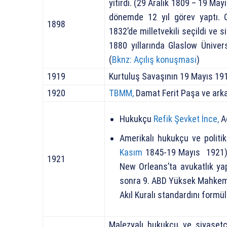
yitirdi. (29 Aralık 1809 – 19 Ma
dönemde 12 yıl görev yaptı. 
1898
1832’de milletvekili seçildi ve s
1880 yıllarında Glaslow Üniver
(
Bknz: Açılış konuşması
)
1919
Kurtuluş Savaşının 19 Mayıs 191
1920
TBMM,
Damat Ferit Paşa ve arkad
Hukukçu
Refik Şevket İnce,
A
Amerikalı hukukçu ve politik
Kasım
1845-19 Mayıs 1921) 
1921
New Orleans’ta avukatlık yap
sonra 9. ABD Yüksek Mahkeme
Akıl Kuralı standardını formü
Malezyalı hukukçu ve siyaset