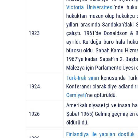
Victoria Üniversitesi
‘nde huku
hukuktan mezun olup hukukçu o
yılları arasında Sandakan’daki
1923
çalıştı. 1961’de Donaldson &
ayrıldı. Kurduğu büro hala huku
bürosu oldu. Sabah Kamu Hizmet
1967’ye kadar Sabah’ın
2.
Başba
Malezya için Parlamento Üyesi o
Türk-Irak sınırı
konusunda Türkiy
1924
Konferansı olarak diye adlandı
Cemiyeti
‘ne götürüldü.
Amerikalı siyasetçi ve insan 
1926
Şubat 1965) Gelmiş geçmiş en et
öldürüldü.
Finlandiya ile yapılan dostluk