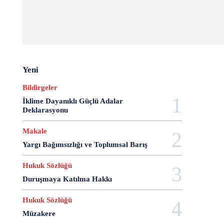
18 Aralık
18 Kasım
18 Mart
18 Mayıs
18 Nisan
18 Ocak
1876 Anayasası
19 Ağustos
19 Aralık
19 Eylül
19 Haziran
19 Kasım
19 Mayıs
19 Mayıs Atatürk'ü Anma Gençlik ve Spor Bayramı
Yeni
19 Nisan
19 Ocak
19 Şubat
19 Temmuz
Bildirgeler
1921 Af Kanunu
1921 Anayasası
1922 Genel Af Kanunu
1924 Anayasası
İklime Dayanıklı Güçlü Adalar
Deklarasyonu
1933 Genel Af Kanunu
1947 Yardım Antlaşması
1958 Orman Affı
1960 Af Kanunu
1960 Darbesi
Makale
1960 Ek Af Kanunu
1960 Geçici Anayasası
Yargı Bağımsızlığı ve Toplumsal Barış
1960 Genel Af Kanunu
1961 Anayasası
Hukuk Sözlüğü
1961 Halkoylaması
1966 Genel Af Kanunu
1966 Genel Affı
1982 Anayasası
1984
Duruşmaya Katılma Hakkı
1985 Af Kanunu
2 Ağustos
2 Aralık
2 Ekim
Hukuk Sözlüğü
2 Eylül
2 Kasım
2 Nisan
2 Ocak
Müzakere
2 Şubat
20 Ağustos
20 Aralık