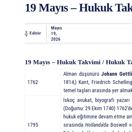
19 Mayıs – Hukuk Ta
Mayıs
19,
Editör
2026
19 Mayıs – Hukuk Takvimi / Hukuk T
Alman düşünürü
Johann Gottli
1762
1814,) Kant, Friedrich Schellin
temel taşları arasında yer almak
İskoç
avukat, biyografi yazarı
(Doğumu:
29 Ekim 1740
) 1762’d
hukuk eğitimine devam etme ama
1795
sırasında
Hollanda’da
Boswell 