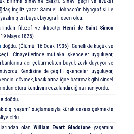
uk bitirme sınavına çalıştı. Sınavı geçti ve avukat
ağdaş İngiliz yazar Samuel Johnson’ın biyografisi ile
e yazılmış en büyük biyografi eseri oldu.
arından filozof ve iktisatçı
Henri de Saint Simon
– 19 Mayıs 1825)
h
doğdu. (Ölümü: 16 Ocak 1936) Genellikle küçük ve
çti. Cinayetlerinde mutlaka işkenceler uyguluyor,
 kurbanlarına acı çektirmekten büyük zevk duyuyor ve
ünüyordu. Kendisine de çeşitli işkenceler uyguluyor,
la kendini dövmek, kasıklarına iğne batırmak gibi cinsel
arından ötürü kendisini cezalandırdığına inanıyordu.
te doğdu.
hlak dışı yaşam” suçlamasıyla kürek cezası çekmekte
liye oldu.
nlarından olan
William Ewart Gladstone
yaşamını