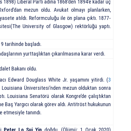
yıs 1898) Liberal Parti adına 1868’den 1894’e kadar üç
Oxford’dan mezun oldu. Avukat olmayı planlarken,
iyasete atıldı. Reformculuğu ile ön plana çıktı. 1877-
sitesi(The University of Glasgow) rektörlüğü yaptı.
9 tarihinde başladı.
aşlarının yurttaşlıktan çıkarılmasına karar verdi.
dalet Bakanı oldu.
acı Edward Douglass White Jr. yaşamını yitirdi. (
3
Louisiana Üniversitesi’nden mezun olduktan sonra
tı. Louisiana Senatörü olarak Kongre’de çalıştıktan
 Baş Yargıcı olarak görev aldı. Antitröst hukukunun
le etmesiyle tanındı.
çi
Peter Lo Sui Yin
doğdu. (Ölümü: 1 Ocak 2020)