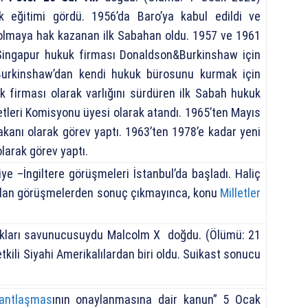
k eğitimi gördü.
1956’da Baro’ya kabul edildi ve
lmaya hak kazanan ilk Sabahan oldu.
1957 ve 1961
 Singapur hukuk firması
Donaldson&Burkinshaw
için
 Burkinshaw’dan kendi hukuk bürosunu kurmak için
k firması olarak varlığını sürdüren ilk Sabah hukuk
leri Komisyonu üyesi olarak atandı.
1965’ten Mayıs
kanı olarak görev yaptı.
1963’ten 1978’e kadar yeni
larak görev yaptı.
e –İngiltere görüşmeleri İstanbul’da başladı. Haliç
rılan görüşmelerden sonuç çıkmayınca, konu
Milletler
hakları savunucusuydu Malcolm X doğdu. (Ölümü: 21
kili Siyahi Amerikalılardan biri oldu. Suikast sonucu
 antlaşmas
ının onaylanmasına dair kanun” 5 Ocak