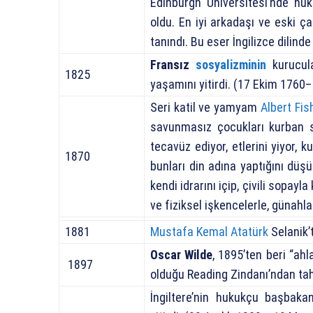
Edinburgh Üniversitesi’nde huk
oldu. En iyi arkadaşı ve eski ç
tanındı. Bu eser İngilizce dilind
Fransız
sosyalizminin
kurucul
1825
yaşamını yitirdi. (17 Ekim 1760
Seri katil ve yamyam
Albert Fis
savunmasız çocukları kurban se
tecavüz ediyor, etlerini yiyor,
1870
bunları din adına yaptığını düş
kendi idrarını içip, çivili sopay
ve fiziksel işkencelerle, günahl
1881
Mustafa Kemal Atatürk
Selanik’
Oscar Wilde
, 1895’ten beri “a
1897
olduğu Reading Zindanı’ndan tah
İngiltere’nin hukukçu başbaka