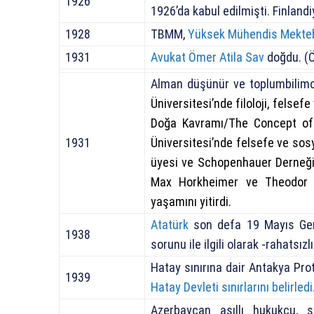
1926
1926’da kabul edilmişti. Finland
1928
TBMM,
Yüksek Mühendis Mekte
1931
Avukat Ömer Atila Sav
doğdu. (Ö
Alman düşünür ve toplumbilim
Üniversitesi’nde filoloji, felsef
Doğa Kavramı/The Concept of 
1931
Üniversitesi’nde felsefe ve sos
üyesi ve Schopenhauer Derneği’
Max Horkheimer ve Theodor W
yaşamını yitirdi.
Atatürk
son defa 19 Mayıs Genç
1938
sorunu ile ilgili olarak -rahatsı
Hatay sınırına dair Antakya Pro
1939
Hatay Devleti sınırlarını belirledi
Azerbaycan asıllı hukukçu, s