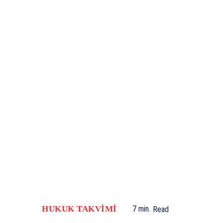
HUKUK TAKVIMI
7
min.
Read