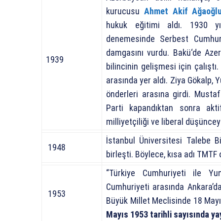
kurucusu
Ahmet Akif Ağaoğl
hukuk eğitimi aldı.
1930 y
denemesinde
Serbest Cumhuri
damgasını vurdu.
Bakü
‘de
Azer
1939
bilincinin gelişmesi için çalıştı
arasında yer aldı.
Ziya Gökalp
,
Y
önderleri arasına girdi.
Mustaf
Parti kapandıktan sonra akti
milliyetçiliği ve liberal düşünc
İstanbul Üniversitesi Talebe Bi
1948
birleşti. Böylece, kısa adı TMTF
“Türkiye Cumhuriyeti ile Yu
Cumhuriyeti arasında Ankara’d
1953
Büyük Millet Meclisinde 18 Mayı
Mayıs 1953 tarihli sayısında ya