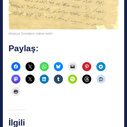
Amasya Genelgesi orijinal metni
Paylaş:
İlgili