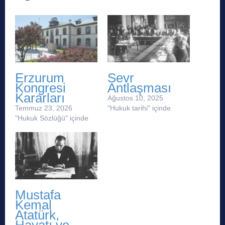
Erzurum
Sevr
Kongresi
Antlaşması
Kararları
Ağustos 10, 2025
Temmuz 23, 2026
"Hukuk tarihi" içinde
"Hukuk Sözlüğü" içinde
Mustafa
Kemal
Atatürk,
Hayatı ve