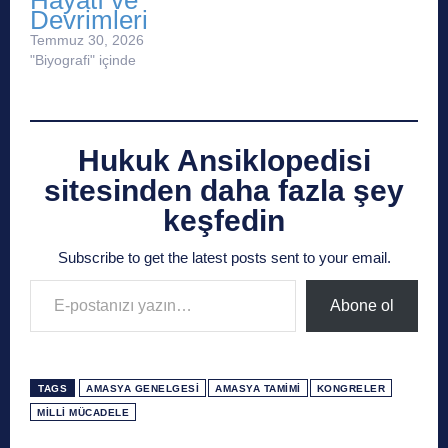
Devrimleri
Temmuz 30, 2026
"Biyografi" içinde
Hukuk Ansiklopedisi
sitesinden daha fazla şey
keşfedin
Subscribe to get the latest posts sent to your email.
E-postanızı yazın…
Abone ol
TAGS
AMASYA GENELGESI
AMASYA TAMIMI
KONGRELER
MILLI MÜCADELE