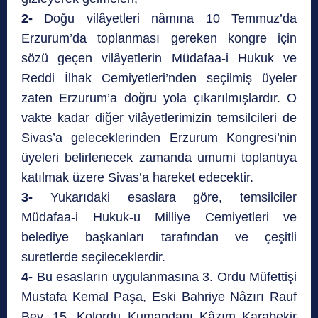
2-
Doğu vilâyetleri nâmına 10 Temmuz’da
Erzurum’da toplanması gereken kongre için
sözü geçen vilâyetlerin Müdafaa-i Hukuk ve
Reddi İlhak Cemiyetleri’nden seçilmiş üyeler
zaten Erzurum’a doğru yola çıkarılmışlardır. O
vakte kadar diğer vilâyetlerimizin temsilcileri de
Sivas’a geleceklerinden Erzurum Kongresi’nin
üyeleri belirlenecek zamanda umumi toplantıya
katılmak üzere Sivas’a hareket edecektir.
3-
Yukarıdaki esaslara göre, temsilciler
Müdafaa-i Hukuk-u Milliye Cemiyetleri ve
belediye başkanları tarafından ve çeşitli
suretlerde seçileceklerdir.
4-
Bu esasların uygulanmasına 3. Ordu Müfettişi
Mustafa Kemal Paşa, Eski Bahriye Nâzırı Rauf
Bey, 15. Kolordu Kumandanı Kâzım Karabekir