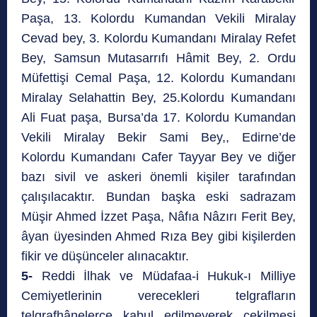
Paşa, 13. Kolordu Kumandan Vekili Miralay
Cevad bey, 3. Kolordu Kumandanı Miralay Refet
Bey, Samsun Mutasarrıfı Hâmit Bey, 2. Ordu
Müfettişi Cemal Paşa, 12. Kolordu Kumandanı
Miralay Selahattin Bey, 25.Kolordu Kumandanı
Ali Fuat paşa, Bursa’da 17. Kolordu Kumandan
Vekili Miralay Bekir Sami Bey,, Edirne’de
Kolordu Kumandanı Cafer Tayyar Bey ve diğer
bazı sivil ve askeri önemli kişiler tarafından
çalışılacaktır. Bundan başka eski sadrazam
Müşir Ahmed İzzet Paşa, Nâfıa Nâzırı Ferit Bey,
âyan üyesinden Ahmed Rıza Bey gibi kişilerden
fikir ve düşünceler alınacaktır.
5-
Reddi İlhak ve Müdafaa-i Hukuk-ı Milliye
Cemiyetlerinin verecekleri telgrafların
telgrafhânelerce kabul edilmeyerek çekilmesi