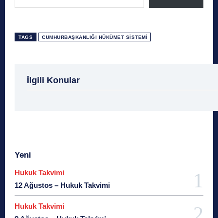
TAGS
CUMHURBAŞKANLIĞI HÜKÜMET SISTEMI
1 Ağustos
1 Aralık
1 Eylül
1 Kasım
1 Liralı
İlgili Konular
1 Mayıs
1 Ocak
1 Şubat
10 Ağustos
10 
10 Emir
10 Haziran
10 Kasım
10 Nisan
10
10 Şubat
11 Ağustos
11 Eylül
11 Eylül saldı
11 Haziran
11 Mayıs
11 Ocak
11 Şubat
11 Te
12 Ağustos
12 Angry Men
12 Aralık
12 Ekim
12 
12 Eylül Anayasası
12 Eylül Darbe Bildirisi
12 Eylül Da
Yeni
12 Eylül Davası
12 Haziran
12 Kızgın
Hukuk Takvimi
12 Levha Yasası
12 Mart
12 Mart 1971
12 Mart Muht
12 Ağustos – Hukuk Takvimi
12 Mayıs
12 Ocak
12 Öfkeli Adam
12 
12 Temmuz
1277 Kınaması
13 Ağustos
13 
Hukuk Takvimi
13 Ekim
13 Haziran
13 Kasım
13 Mayıs
13