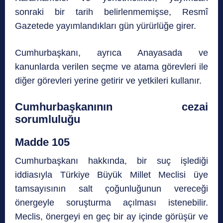
sonraki bir tarih belirlenmemişse, Resmî
Gazetede yayımlandıkları gün yürürlüğe girer.
Cumhurbaşkanı, ayrıca Anayasada ve
kanunlarda verilen seçme ve atama görevleri ile
diğer görevleri yerine getirir ve yetkileri kullanır.
Cumhurbaşkanının cezai
sorumluluğu
Madde 105
Cumhurbaşkanı hakkında, bir suç işlediği
iddiasıyla Türkiye Büyük Millet Meclisi üye
tamsayısının salt çoğunluğunun vereceği
önergeyle soruşturma açılması istenebilir.
Meclis, önergeyi en geç bir ay içinde görüşür ve