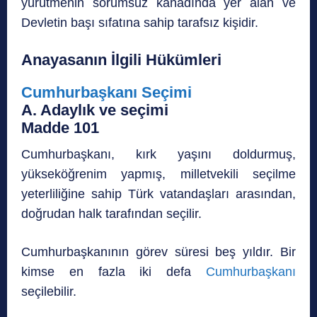
yürütmenin sorumsuz kanadında yer alan ve
Devletin başı sıfatına sahip tarafsız kişidir.
Anayasanın İlgili Hükümleri
Cumhurbaşkanı Seçimi
A. Adaylık ve seçimi
Madde 101
Cumhurbaşkanı, kırk yaşını doldurmuş,
yükseköğrenim yapmış, milletvekili seçilme
yeterliliğine sahip Türk vatandaşları arasından,
doğrudan halk tarafından seçilir.
Cumhurbaşkanının görev süresi beş yıldır. Bir
kimse en fazla iki defa
Cumhurbaşkanı
seçilebilir.