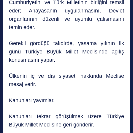
Cumhuriyetini ve Türk Milletinin birliğini temsil
eder; Anayasanın uygulanmasını, Devlet
organlarının düzenli ve uyumlu çalışmasını
temin eder.
Gerekli gördüğü takdirde, yasama yılının ilk
günü Türkiye Büyük Millet Meclisinde açılış
konuşmasını yapar.
Ülkenin iç ve dış siyaseti hakkında Meclise
mesaj verir.
Kanunları yayımlar.
Kanunları tekrar görüşülmek üzere Türkiye
Büyük Millet Meclisine geri gönderir.