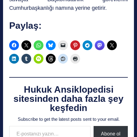
Cumhurbaşkanlığı namına yerine getirir.
Paylaş:
Hukuk Ansiklopedisi
sitesinden daha fazla şey
keşfedin
Subscribe to get the latest posts sent to your email.
E-postanızı yazın…
Abone ol