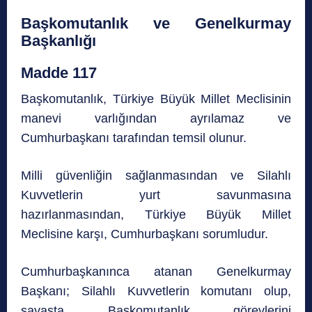
Başkomutanlık ve Genelkurmay
Başkanlığı
Madde 117
Başkomutanlık, Türkiye Büyük Millet Meclisinin
manevi varlığından ayrılamaz ve
Cumhurbaşkanı tarafından temsil olunur.
Milli güvenliğin sağlanmasından ve Silahlı
Kuvvetlerin yurt savunmasına
hazırlanmasından, Türkiye Büyük Millet
Meclisine karşı, Cumhurbaşkanı sorumludur.
Cumhurbaşkanınca atanan Genelkurmay
Başkanı; Silahlı Kuvvetlerin komutanı olup,
savaşta Başkomutanlık görevlerini