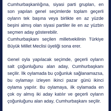
Cumhurbaşkanlığına, siyasi parti grupları, en
son yapılan genel seçimlerde toplam geçerli
oyların tek başına veya birlikte en az yüzde
beşini almış olan siyasi partiler ile en az yüzbin
seçmen aday gösterebilir.
Cumhurbaşkanı seçilen milletvekilinin Türkiye
Büyük Millet Meclisi üyeliği sona erer.
Genel oyla yapılacak seçimde, geçerli oyların
salt çoğunluğunu alan aday, Cumhurbaşkanı
seçilir. İlk oylamada bu çoğunluk sağlanamazsa,
bu oylamayı izleyen ikinci pazar günü ikinci
oylama yapılır. Bu oylamaya, ilk oylamada en
çok oy almış iki aday katılır ve geçerli oyların
çoğunluğunu alan aday, Cumhurbaşkanı seçilir.