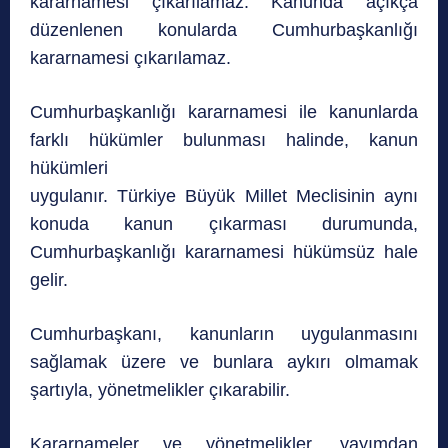
kararnamesi çıkarılamaz. Kanunda açıkça
düzenlenen konularda Cumhurbaşkanlığı
kararnamesi çıkarılamaz.
Cumhurbaşkanlığı kararnamesi ile kanunlarda
farklı hükümler bulunması halinde, kanun
hükümleri
uygulanır. Türkiye Büyük Millet Meclisinin aynı
konuda kanun çıkarması durumunda,
Cumhurbaşkanlığı kararnamesi hükümsüz hale
gelir.
Cumhurbaşkanı, kanunların uygulanmasını
sağlamak üzere ve bunlara aykırı olmamak
şartıyla, yönetmelikler çıkarabilir.
Kararnameler ve yönetmelikler, yayımdan