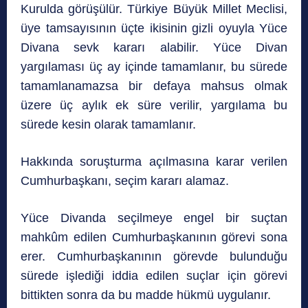
Kurulda görüşülür. Türkiye Büyük Millet Meclisi,
üye tamsayısının üçte ikisinin gizli oyuyla Yüce
Divana sevk kararı alabilir. Yüce Divan
yargılaması üç ay içinde tamamlanır, bu sürede
tamamlanamazsa bir defaya mahsus olmak
üzere üç aylık ek süre verilir, yargılama bu
sürede kesin olarak tamamlanır.
Hakkında soruşturma açılmasına karar verilen
Cumhurbaşkanı, seçim kararı alamaz.
Yüce Divanda seçilmeye engel bir suçtan
mahkûm edilen Cumhurbaşkanının görevi sona
erer. Cumhurbaşkanının görevde bulunduğu
sürede işlediği iddia edilen suçlar için görevi
bittikten sonra da bu madde hükmü uygulanır.