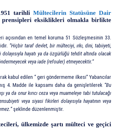
1951 tarihli
Mültecilerin Statüsüne Dair
 prensipleri eksiklikleri olmakla birlikte
leri açısından en temel koruma 51 Sözleşmesinin 33.
idir.
“Hiçbir taraf devlet, bir mülteciyi, ırkı, dini, tabiiyeti,
ri dolayısıyla hayatı ya da özgürlüğü tehdit altında olacak
 göndermeyecek veya iade (refouler) etmeyecektir.”
rak kabul edilen “ geri göndermeme ilkesi” Yabancılar
mış 4. Madde ile kapsamı daha da genişletilerek
“Bu
şı ya da onur kırıcı ceza veya muameleye tabi tutulacağı
ensubiyeti veya siyasi fikirleri dolayısıyla hayatının veya
lemez.”
şeklinde düzenlenmiştir.
cileri, ülkemizde şartı mülteci ve geçici