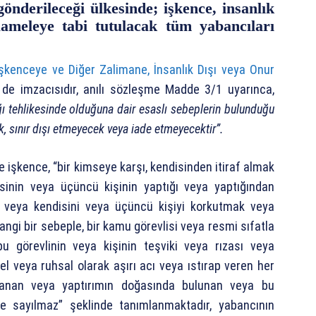
önderileceği ülkesinde; işkence, insanlık
ameleye tabi tutulacak tüm yabancıları
İşkenceye ve Diğer Zalimane, İnsanlık Dışı veya Onur
n de imzacısıdır, anılı sözleşme Madde 3/1 uyarınca,
ağı tehlikesinde olduğuna dair esaslı sebeplerin bulunduğu
, sınır dışı etmeyecek veya iade etmeyecektir”.
işkence, “bir kimseye karşı, kendisinden itiraf almak
sinin veya üçüncü kişinin yaptığı veya yaptığından
k veya kendisini veya üçüncü kişiyi korkutmak veya
gi bir sebeple, bir kamu görevlisi veya resmi sıfatla
u görevlinin veya kişinin teşviki veya rızası veya
el veya ruhsal olarak aşırı acı veya ıstırap veren her
aklanan veya yaptırımın doğasında bulunan veya bu
nce sayılmaz” şeklinde tanımlanmaktadır, yabancının