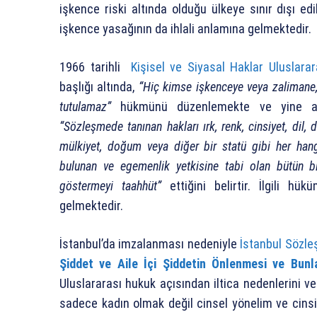
işkence riski altında olduğu ülkeye sınır dışı e
işkence yasağının da ihlali anlamına gelmektedir.
1966 tarihli
Kişisel ve Siyasal Haklar Uluslara
başlığı altında,
“Hiç kimse işkenceye veya zalimane,
tutulamaz”
hükmünü düzenlemekte ve yine ayn
“Sözleşmede tanınan hakları ırk, renk, cinsiyet, dil, d
mülkiyet, doğum veya diğer bir statü gibi her hang
bulunan ve egemenlik yetkisine tabi olan bütün bi
göstermeyi taahhüt”
ettiğini belirtir. İlgili h
gelmektedir.
İstanbul’da imzalanması nedeniyle
İstanbul Sözl
Şiddet ve Aile İçi Şiddetin Önlenmesi ve Bun
Uluslararası hukuk açısından iltica nedenlerini v
sadece kadın olmak değil cinsel yönelim ve cinsi