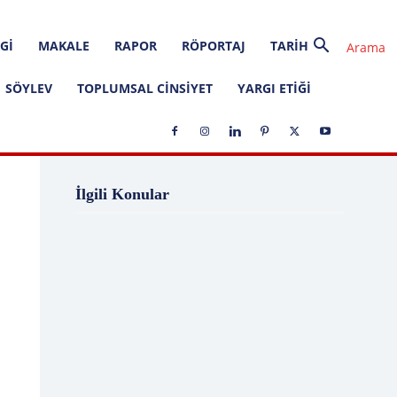
GI
MAKALE
RAPOR
RÖPORTAJ
TARIH
SÖYLEV
TOPLUMSAL CINSIYET
YARGI ETIĞI
1 Ağustos
1 Aralık
1 Eylül
1 Kasım
İlgili Konular
1 Liralık Dava
1 Mayıs
1 Ocak
1 Şubat
10 Ağustos
10 Aralık
10 Emir
10 Haziran
10 Kasım
10 Nisan
10 Ocak
10 Şubat
11 Ağustos
11 Eylül
11 Eylül saldırıları
11 Haziran
11 Mayıs
11 Ocak
11 Şubat
11 Temmuz
12 Ağustos
12 Angry Men
12 Aralık
12 Ekim
12 Eylül
12 Eylül Anayasası
12 Eylül Darbe Bildirisi
12 Eylül Darbesi
12 Eylül Davası
12 Haziran