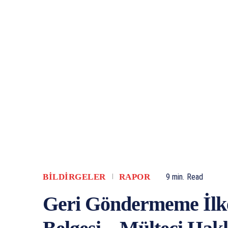
BILDIRGELER
RAPOR
9
min.
Read
Geri Göndermeme İlk