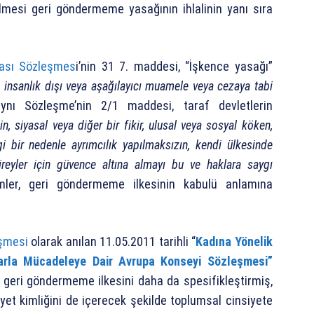
dilmesi geri göndermeme yasağının ihlalinin yanı sıra
rası Sözleşmes
i’nin 31 7. maddesi, “İşkence yasağı”
 insanlık dışı veya aşağılayıcı muamele veya cezaya tabi
ı Sözleşme’nin 2/1 maddesi, taraf devletlerin
in, siyasal veya diğer bir fikir, ulusal veya sosyal köken,
i bir nedenle ayrımcılık yapılmaksızın, kendi ülkesinde
reyler için güvence altına almayı bu ve haklara saygı
ükümler, geri göndermeme ilkesinin kabulü anlamına
eşmesi
olarak anılan 11.05.2011 tarihli “
Kadına Yönelik
larla Mücadeleye Dair Avrupa Konseyi Sözleşmesi”
e geri göndermeme ilkesini daha da spesifikleştirmiş,
yet kimliğini de içerecek şekilde toplumsal cinsiyete