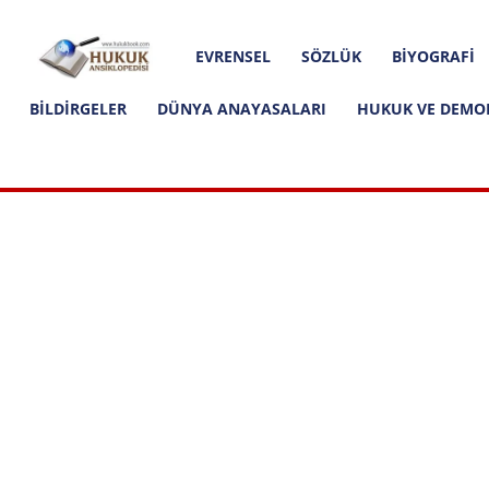
Hakkımızda
İletişim
Editoryal İlkeler
Hukuk
EVRENSEL
SÖZLÜK
BIYOGRAFI
Ansiklopedisi
BILDIRGELER
DÜNYA ANAYASALARI
HUKUK VE DEMO