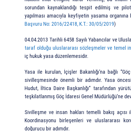
sorundan kaynaklandığı tespit edilmiş ve pilo
yapılması amacıyla keyfiyetin yasama organına bil
Başvuru No: 2016/22418, K.T.: 30/05/2019
)
04.04.2013 Tarihli 6458 Sayılı Yabancılar ve Ulus
taraf olduğu uluslararası sözleşmeler ve temel in
iç hukuk yasa düzenlemesidir.
Yasa ile kurulan, İçişler Bakanlığı’na bağlı “Gö
sivilleşmesinde önemli bir adımdır. Yasa önces
Hudut, İltica Daire Başkanlığı” tarafından yürü
teşkilatlanmış Göç İdaresi Genel Müdürlüğü’ne dev
Sivilleşme ve insan hakları temelli bakış açısı
Koordinasyonu birleşenleri ve uluslararası ko
doğurucu bir adımdır.