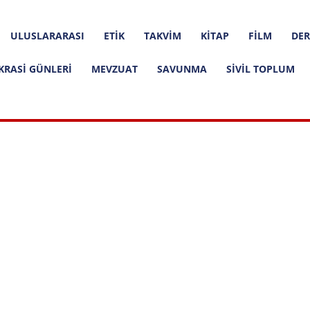
ULUSLARARASI
ETIK
TAKVIM
KITAP
FILM
DER
KRASI GÜNLERI
MEVZUAT
SAVUNMA
SIVIL TOPLUM