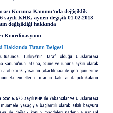
rarası Koruma Kanunu’nda değişiklik
76 sayılı KHK, aynen değişik 01.02.2018
nun değişikliği hakkında
rı Koordinasyonu
i Hakkında Tutum Belgesi
tusunda, Türkiye’nin taraf olduğu Uluslararası
a Kanunu’nun lafzına, özüne ve ruhuna aykırı olarak
nin acil olarak yasadan çıkartılması ile geri gönderme
ündeki engellerin ortadan kaldıracak politikaların
özetle, 676 sayılı KHK ile Yabancılar ve Uluslararası
 muamele yasağıyla bağlantılı olarak etkili başvuru
in KHK ile değişik kanun maddeleri nedeniyle yapısal