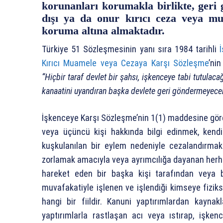
korunanları korumakla birlikte, geri g
dışı ya da onur kırıcı ceza veya mu
koruma altına almaktadır.
Türkiye 51 Sözleşmesinin yanı sıra 1984 tarihli
Kırıcı Muamele veya Cezaya Karşı Sözleşme
’ni
“Hiçbir taraf devlet bir şahsı, işkenceye tabi tutulac
kanaatini uyandıran başka devlete geri göndermeyecek
İşkenceye Karşı Sözleşme’nin 1(1) maddesine göre 
veya üçüncü kişi hakkında bilgi edinmek, kendi
kuşkulanılan bir eylem nedeniyle cezalandırma
zorlamak amacıyla veya ayrımcılığa dayanan herhan
hareket eden bir başka kişi tarafından veya b
muvafakatiyle işlenen ve işlendiği kimseye fiziks
hangi bir fiildir. Kanuni yaptırımlardan kayn
yaptırımlarla rastlaşan acı veya ıstırap, işke