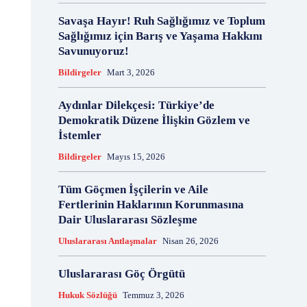
18 Aralık
18 Kasım
18 Mart
18 Mayıs
Savaşa Hayır! Ruh Sağlığımız ve Toplum
18 Nisan
18 Ocak
1876 Anayasası
Sağlığımız için Barış ve Yaşama Hakkını
19 Ağustos
19 Aralık
19 Eylül
19 Haziran
Savunuyoruz!
19 Kasım
19 Mayıs
Bildirgeler
Mart 3, 2026
19 Mayıs Atatürk'ü Anma Gençlik ve Spor Bayramı
19 Nisan
19 Ocak
19 Şubat
19 Temmuz
Aydınlar Dilekçesi: Türkiye’de
Demokratik Düzene İlişkin Gözlem ve
1921 Af Kanunu
1921 Anayasası
İstemler
1922 Genel Af Kanunu
1924 Anayasası
1933 Genel Af Kanunu
1947 Yardım Antlaşması
Bildirgeler
Mayıs 15, 2026
1958 Orman Affı
1960 Af Kanunu
1960 Darbesi
Tüm Göçmen İşçilerin ve Aile
1960 Ek Af Kanunu
1960 Geçici Anayasası
Fertlerinin Haklarının Korunmasına
1960 Genel Af Kanunu
1961 Anayasası
Dair Uluslararası Sözleşme
1961 Halkoylaması
1966 Genel Af Kanunu
Uluslararası Antlaşmalar
Nisan 26, 2026
1966 Genel Affı
1982 Anayasası
1984
1985 Af Kanunu
2 Ağustos
2 Aralık
2 Ekim
Uluslararası Göç Örgütü
2 Eylül
2 Kasım
2 Nisan
2 Ocak
Hukuk Sözlüğü
Temmuz 3, 2026
2 Şubat
20 Ağustos
20 Aralık