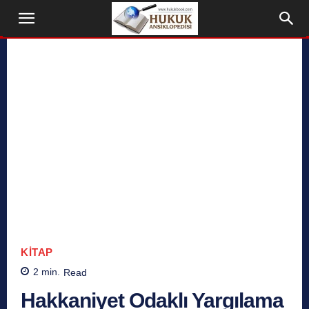
KITAP
2
min.
Read
Hakkaniyet Odaklı Yargılama