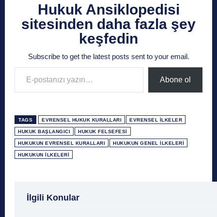
Hukuk Ansiklopedisi
sitesinden daha fazla şey
keşfedin
Subscribe to get the latest posts sent to your email.
E-postanızı yazın…
Abone ol
TAGS
EVRENSEL HUKUK KURALLARI
EVRENSEL İLKELER
HUKUK BAŞLANGICI
HUKUK FELSEFESI
HUKUKUN EVRENSEL KURALLARI
HUKUKUN GENEL İLKELERI
HUKUKUN İLKELERI
1 Ağustos
1 Aralık
1 Eylül
1 Kasım
1 Liralı
İlgili Konular
1 Mayıs
1 Ocak
1 Şubat
10 Ağustos
10 