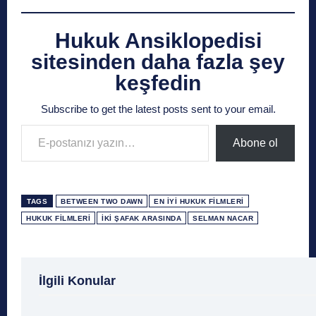
Hukuk Ansiklopedisi
sitesinden daha fazla şey
keşfedin
Subscribe to get the latest posts sent to your email.
E-postanızı yazın…
Abone ol
TAGS
BETWEEN TWO DAWN
EN İYI HUKUK FILMLERI
HUKUK FILMLERI
IKI ŞAFAK ARASINDA
SELMAN NACAR
1 Ağustos
1 Aralık
1 Eylül
1 Kasım
1 Liralı
İlgili Konular
1 Mayıs
1 Ocak
1 Şubat
10 Ağustos
10 
10 Emir
10 Haziran
10 Kasım
10 Nisan
10