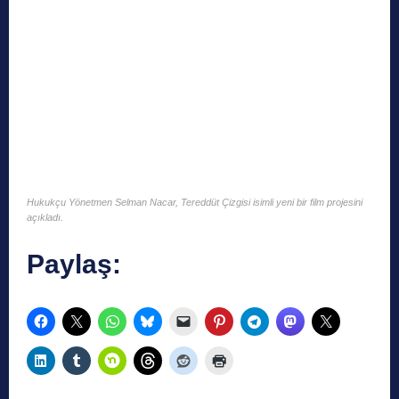
Hukukçu Yönetmen Selman Nacar, Tereddüt Çizgisi isimli yeni bir film projesini
açıkladı.
Paylaş: