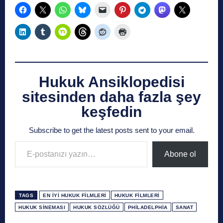
Hukuk Ansiklopedisi
sitesinden daha fazla şey
keşfedin
Subscribe to get the latest posts sent to your email.
E-postanızı yazın…
Abone ol
TAGS
EN İYI HUKUK FILMLERI
HUKUK FILMLERI
HUKUK SINEMASI
HUKUK SÖZLÜĞÜ
PHILADELPHIA
SANAT