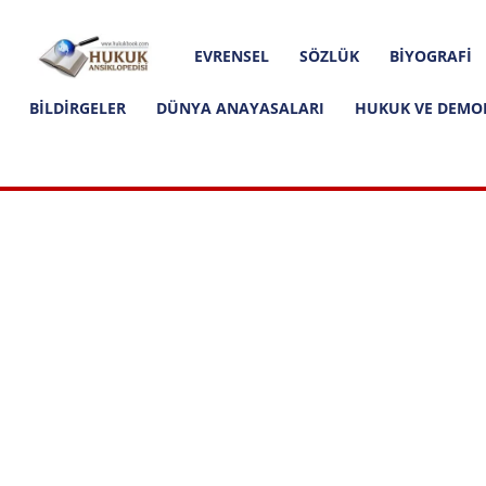
Hakkımızda
İletişim
Editoryal İlkeler
Hukuk
EVRENSEL
SÖZLÜK
BIYOGRAFI
Ansiklopedisi
BILDIRGELER
DÜNYA ANAYASALARI
HUKUK VE DEMO