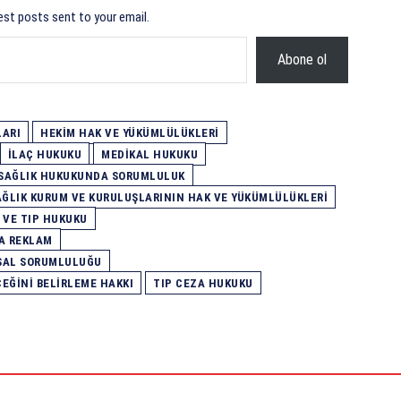
est posts sent to your email.
Abone ol
LARI
HEKIM HAK VE YÜKÜMLÜLÜKLERI
İLAÇ HUKUKU
MEDIKAL HUKUKU
SAĞLIK HUKUKUNDA SORUMLULUK
AĞLIK KURUM VE KURULUŞLARININ HAK VE YÜKÜMLÜLÜKLERI
 VE TIP HUKUKU
A REKLAM
ASAL SORUMLULUĞU
EĞINI BELIRLEME HAKKI
TIP CEZA HUKUKU