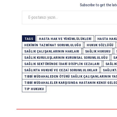
Subscribe to get the lat
E-postanızı yazın…
TAGS
HASTA HAK VE YÜKÜMLÜLÜKLERI
HASTA HAK
HEKIMIN TAZMINAT SORUMLULUĞU
HUKUK SÖZLÜĞÜ
SAĞLIK ÇALIŞANLARININ HAKLARI
SAĞLIK HUKUKU
SAĞLIK KURULUŞLARININ KURUMSAL SORUMLULUĞU
S
SAĞLIK SEKTÖRÜNDE İDARI DISIPLIN CEZALARI
SAĞLIK
SAĞLIKTA HUKUKI VE CEZAI SORUMLULUKLAR
SAĞLIKT
TIBBI MÜDAHALEDEN ÖTÜRÜ SAĞLIK ÇALIŞANLARININ Y
TIBBI MÜDAHALELER KARŞISINDA HASTANIN KENDI GELEC
TIP HUKUKU