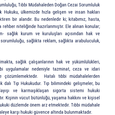
rumluluğu, Tıbbi Müdahaleden Doğan Cezai Sorumluluk
ık Hukuku, ülkemizde hızla gelişen ve insan hakları
ren bir alandır. Bu nedenledir ki; kitabımız, hasta,
a rehber niteliğinde hazırlanmıştır. Ele alınan konular;
m- sağlık kurum ve kuruluşları açısından hak ve
 sorumluluğu, sağlıkta reklam, sağlıkta arabuluculuk,
akta, sağlık çalışanlarının hak ve yükümlülükleri,
ıbbi uygulamalar nedeniyle tazminat, ceza ve idari
de çözümlemektedir. Hatalı tıbbi müdahalelerden
k dalı Tıp Hukukudur. Tıp bilimindeki gelişmeler, bu
nlayışı ve karmaşıklaşan sigorta sistemi hukuki
ır. Kişinin vücut bütünlüğü, yaşama hakkını ve kişisel
 hukuki düzlemde önem arz etmektedir. Tıbbi müdahale
leye karşı hukuki güvence altında bulunmaktadır.