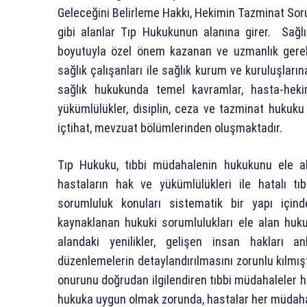
Geleceğini Belirleme Hakkı, Hekimin Tazminat So
gibi alanlar Tıp Hukukunun alanına girer. Sağl
boyutuyla özel önem kazanan ve uzmanlık gerekti
sağlık çalışanları ile sağlık kurum ve kuruluşların
sağlık hukukunda temel kavramlar, hasta-heki
yükümlülükler, disiplin, ceza ve tazminat hukuku
içtihat, mevzuat bölümlerinden oluşmaktadır.
Tıp Hukuku, tıbbi müdahalenin hukukunu ele alm
hastaların hak ve yükümlülükleri ile hatalı t
sorumluluk konuları sistematik bir yapı için
kaynaklanan hukuki sorumlulukları ele alan huku
alandaki yenilikler, gelişen insan hakları a
düzenlemelerin detaylandırılmasını zorunlu kılmışt
onurunu doğrudan ilgilendiren tıbbi müdahaleler
hukuka uygun olmak zorunda, hastalar her müdaha