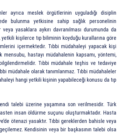
ler ayrıca meslek örgütlerinin uyguladığı disiplin
lede bulunma yetkisine sahip sağlık personelinin
ir veya yasaklara aykırı davranılması durumunda da
yetkili kişilerce tıp biliminin koyduğu kurallarına göre
emlerini içermektedir. Tıbbi müdahaleyi yapacak kişi
lık mensubu, hastayı müdahalenin kapsamı, yöntemi,
bilgilendirmelidir. Tıbbi müdahale teşhis ve tedaviye
tıbbi müdahale olarak tanımlanmaz. Tıbbi müdahaleler
haleyi hangi yetkili kişinin yapabileceği konusu da tıp
endi talebi üzerine yaşamına son verilmesidir. Türk
asten insan öldürme suçunu oluşturmaktadır. Hasta
e’de ötenazi yasaktır. Tıbbi gereklerden bahisle veya
geçilemez. Kendisinin veya bir başkasının talebi olsa