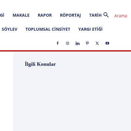
GI
MAKALE
RAPOR
RÖPORTAJ
TARIH
SÖYLEV
TOPLUMSAL CINSIYET
YARGI ETIĞI
1 Ağustos
1 Aralık
1 Eylül
1 Kasım
İlgili Konular
1 Liralık Dava
1 Mayıs
1 Ocak
1 Şubat
10 Ağustos
10 Aralık
10 Emir
10 Haziran
10 Kasım
10 Nisan
10 Ocak
10 Şubat
11 Ağustos
11 Eylül
11 Eylül saldırıları
11 Haziran
11 Mayıs
11 Ocak
11 Şubat
11 Temmuz
12 Ağustos
12 Angry Men
12 Aralık
12 Ekim
12 Eylül
12 Eylül Anayasası
12 Eylül Darbe Bildirisi
12 Eylül Darbesi
12 Eylül Davası
12 Haziran