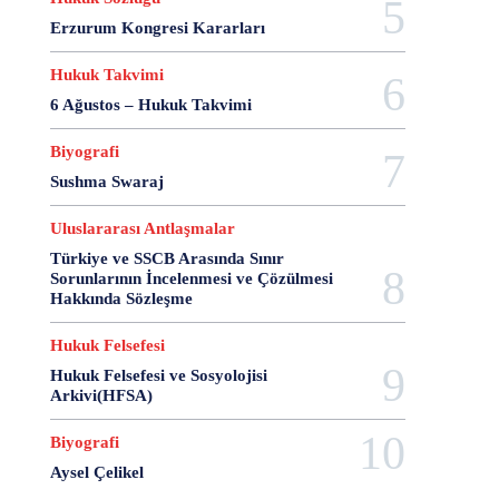
28 Haziran
28 Mart
28 Nisan
28 Ocak
Erzurum Kongresi Kararları
28 Şubat
28 Şubat Darbesi
28 Şubat Kararları
28 Temmuz
2863 Sayılı Kanun
29 Ağustos
Hukuk Takvimi
29 Ekim
29 Kasım
29 Mart
29 Ocak
6 Ağustos – Hukuk Takvimi
29 Temmuz
298 Sayılı Kanun
3 Ağustos
Biyografi
3 Ekim
3 Nisan
3 Ocak
30 Ağustos
Sushma Swaraj
30 Aralık
30 Ekim
30 Kasım
30 Mart
30 Ocak
30 Temmuz
31 Aralık
31 Ekim
Uluslararası Antlaşmalar
31 Ocak
31 Temmuz
33 Kurşun Olayı
Türkiye ve SSCB Arasında Sınır
4 Ağustos
4 Mayıs
4 Şubat
4 Temmuz
Sorunlarının İncelenmesi ve Çözülmesi
49'lar Davası
5 Ağustos
5 Aralık
5 Ekim
Hakkında Sözleşme
5 Kasım
5 Nisan
5 Nisan Avukatlar Günü
Hukuk Felsefesi
5816 sayılı Kanun
6 Ağustos
6 Aralık
Hukuk Felsefesi ve Sosyolojisi
6 Haziran
6 Kasım
6 Mart
6 Mayıs
Arkivi(HFSA)
6 Nisan
6 Ocak
6 Şubat
6 Temmuz
Biyografi
6-7 Eylül Olayları
6284
7 Ağustos
7 Aralık
7 Eylül
7 Kasım
7 Mart
7 Mayıs
7 Ocak
Aysel Çelikel