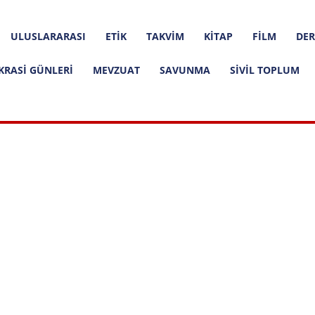
ULUSLARARASI
ETIK
TAKVIM
KITAP
FILM
DER
KRASI GÜNLERI
MEVZUAT
SAVUNMA
SIVIL TOPLUM