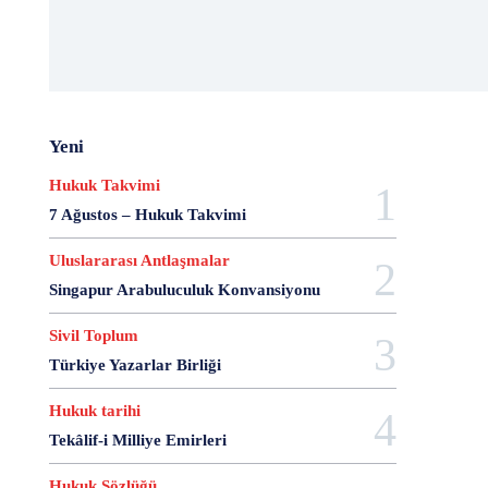
20 Aralık Dayanışma Günü
20 Haziran
20 Kasım
20 Nisan
20 Ocak
20 Şubat
20 Temmuz
2007 Anayasa Taslağı
2021 Eylem Planı
21 Ağustos
21 Aralık
21 Eylül
21 Haziran
21 Kasım
21 Mart
21 Nisan
21 Ocak
Yeni
21. Yüzyılda Avukat
22 Ağustos
22 Aralık
22 Mart
22 Nisan
22 Ocak
23 Aralık
Hukuk Takvimi
23 Ekim
23 Haziran
23 Nisan
23 Ocak
7 Ağustos – Hukuk Takvimi
23 Şubat
24 Ağustos
24 Aralık
24 Ekim
Uluslararası Antlaşmalar
24 Kasım
24 Mart
24 Ocak
24 Temmuz
Singapur Arabuluculuk Konvansiyonu
25 Ağustos
25 Aralık
25 Ekim
25 Eylül
25 Kasım
25 Mart
25 Nisan
25 Ocak
Sivil Toplum
26 Ağustos
26 Aralık
26 Ekim
26 Eylül
Türkiye Yazarlar Birliği
26 Haziran
26 Kasım
26 Ocak
27 Aralık
Hukuk tarihi
27 Ekim
27 Kasım
27 Mayıs
27 Mayıs Darbe Bildirisi
27 Mayıs Darbesi
Tekâlif-i Milliye Emirleri
27 Nisan
27 Nisan Muhtırası
28 Ağustos
Hukuk Sözlüğü