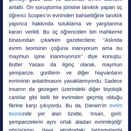
anlattı. Ön soruşturma jürisine tanıklık yapan üç
öğrenci Scopes’ın evrimden bahsettiğine tanıklık
yapınca hakkında tutuklama ve yargılanma
kararı verildi. Bu üç öğrenciden biri mahkeme
binasından çıkarken gazetecilere; ‘’Aslında
evrim teorisinin çoğuna inanıyorum ama bu
maymun işine inanmıyorum’’ diye konuştu.
Butler Yasası da ilginç olarak, maymun
şempanze, gorillerin ve diğer hayvanların
evriminin anlatılmasını yasaklamıyordu. Sadece
insanın da gezegen üzerindeki diğer biyolojik
canlılar gibi belli bir evrimden geçmiş olduğu
fikrine karşı çıkıyordu. Bu da, Darwin’in
evrim
teorisi
nde yer alan özetle, ‘insan, goril,
şempanzelerin aynı ortak atadan evrimleştiği’
görüşünün, dava etrafındaki tartışmalarda