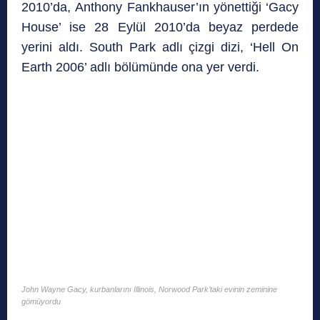
2010’da, Anthony Fankhauser’ın yönettiği ‘Gacy
House’ ise 28 Eylül 2010’da beyaz perdede
yerini aldı. South Park adlı çizgi dizi, ‘Hell On
Earth 2006’ adlı bölümünde ona yer verdi.
John Wayne Gacy, kurbanlarını Illinois, Norwood Park’taki evinin zeminine
gömüyordu