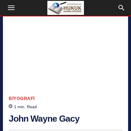
BIYOGRAFI
1
min.
Read
John Wayne Gacy