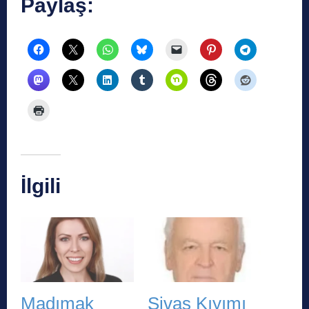
Paylaş:
İlgili
Madımak
Sivas Kıyımı