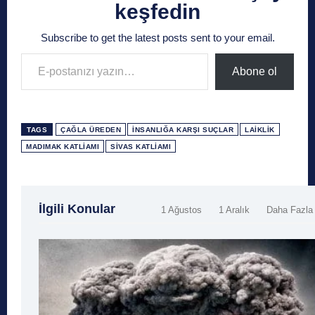
keşfedin
Subscribe to get the latest posts sent to your email.
E-postanızı yazın…
Abone ol
TAGS
ÇAĞLA ÜREDEN
İNSANLIĞA KARŞI SUÇLAR
LAIKLIK
MADIMAK KATLIAMI
SIVAS KATLIAMI
İlgili Konular
1 Ağustos
1 Aralık
Daha Fazla