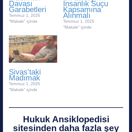
Davası
İnsanlık Suçu
Garabetleri
Kapsamına
Alınmalı
Temmuz 1, 2025
"Makale" içinde
Temmuz 1, 2025
"Makale" içinde
Sivas’taki
Madımak
Temmuz 1, 2025
"Makale" içinde
Hukuk Ansiklopedisi
sitesinden daha fazla şey