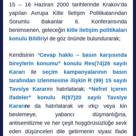
15 – 16 Haziran 2000 tarihlerinde Krakov’da
yapılan Avrupa Kitle İletişim Politikalarından
Sorumlu Bakanlar 6. Konferansında
benimsenen, geleceğin
kitle iletişim politikaları
konulu Bildiri
yi de göz önünde bulundurarak;
Kendisinin “
Cevap hakkı – basın karşısında
bireylerin konumu” konulu Res(74)26 sayılı
Kararı
ile
seçim kampanyalarının basın
tarafından izlenmesine ilişkin R (99) 15 sayılı
Tavsiye Kararı
nı hatırlatarak;
“Nefret içeren
ifadeler” konulu R(97)20 sayılı Tavsiye
Kararı
nı
da hatırlatarak ve ırkçı veya kin
beslemeye, yabancı düşmanlığına,
antisemitizme ve her çeşit hoşgörüsüzlüğe sevk
eden düşünceleri dile getirmenin siyasi ifade