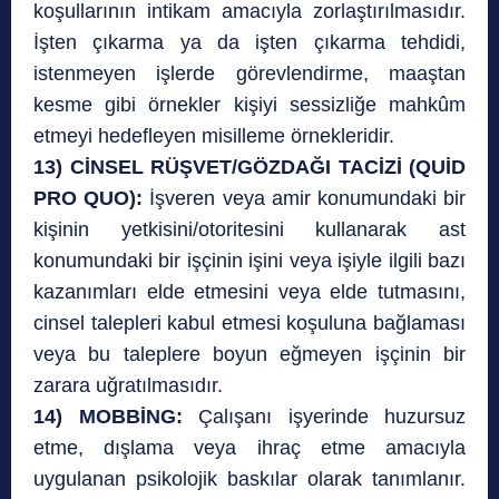
koşullarının intikam amacıyla zorlaştırılmasıdır.
İşten çıkarma ya da işten çıkarma tehdidi,
istenmeyen işlerde görevlendirme, maaştan
kesme gibi örnekler kişiyi sessizliğe mahkûm
etmeyi hedefleyen misilleme örnekleridir.
13) CİNSEL RÜŞVET/GÖZDAĞI TACİZİ (QUİD
PRO QUO):
İşveren veya amir konumundaki bir
kişinin yetkisini/otoritesini kullanarak ast
konumundaki bir işçinin işini veya işiyle ilgili bazı
kazanımları elde etmesini veya elde tutmasını,
cinsel talepleri kabul etmesi koşuluna bağlaması
veya bu taleplere boyun eğmeyen işçinin bir
zarara uğratılmasıdır.
14) MOBBİNG:
Çalışanı işyerinde huzursuz
etme, dışlama veya ihraç etme amacıyla
uygulanan psikolojik baskılar olarak tanımlanır.