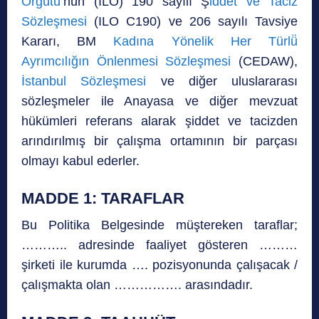
Örgütü’
nün (ILO) 190 sayılı Ş
iddet ve Taciz
Sözleşmesi
(ILO C190) ve 206 sayılı Tavsiye
Kararı, BM
Kadına Yönelik Her Türlü̈
Ayrımcılığın Önlenmesi Sözleşmesi
(CEDAW),
İstanbul Sözleşmesi
ve diğer uluslararası
sözleşmeler ile Anayasa ve diğer mevzuat
hükümleri referans alarak şiddet ve tacizden
arındırılmış bir çalışma ortamının bir parçası
olmayı kabul ederler.
MADDE 1: TARAFLAR
Bu Politika Belgesinde müştereken taraflar;
……….. adresinde faaliyet gösteren ………
şirketi ile kurumda …. pozisyonunda çalışacak /
çalışmakta olan ……………. arasındadır.