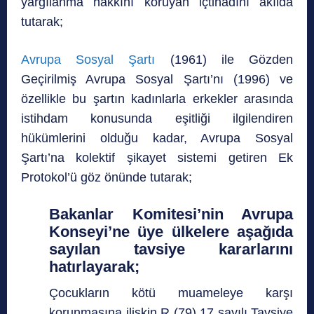
yargılanma hakkını koruyan içtihadını akılda
tutarak;
Avrupa Sosyal Şartı
(1961) ile Gözden
Geçirilmiş Avrupa Sosyal Şartı’nı (1996) ve
özellikle bu şartın kadınlarla erkekler arasında
istihdam konusunda eşitliği ilgilendiren
hükümlerini olduğu kadar, Avrupa Sosyal
Şartı’na kolektif şikayet sistemi getiren Ek
Protokol’ü göz önünde tutarak;
Bakanlar Komitesi’nin Avrupa
Konseyi’ne üye ülkelere aşağıda
sayılan tavsiye kararlarını
hatırlayarak;
Çocukların kötü muameleye karşı
korunmasına ilişkin R (79) 17 sayılı Tavsiye