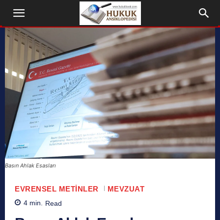
Basın Ahlak Esasları
EVRENSEL METINLER
MEVZUAT
4
min.
Read