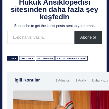
Hukuk Ansiklopedisi
sitesinden daha fazla şey
keşfedin
Subscribe to get the latest posts sent to your email.
E-postanızı yazın…
Abone ol
TAGS
GELLNER
MODERNITE
VEDAT AHSEN COŞAR
İlgili Konular
1 Ağustos
1 Aralık
Daha Fazla