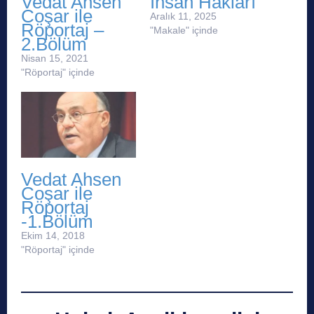
Vedat Ahsen
İnsan Hakları
Coşar ile
Aralık 11, 2025
Röportaj –
"Makale" içinde
2.Bölüm
Nisan 15, 2021
"Röportaj" içinde
Vedat Ahsen
Coşar ile
Röportaj
-1.Bölüm
Ekim 14, 2018
"Röportaj" içinde