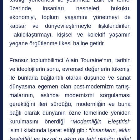
üzerinde, insanları, nesneleri, hukuku,
ekonomiyi, toplum yaşamını yönetmeyi de
kapsar ve dünyevileştirmeyle ilişkilendirilen
akılcılaştırmayı, kişisel ve kolektif yaşamın
yegane örgütlenme ilkesi haline getirir.
Fransız toplumbilimci Alain Touraine’nın, tarihin
ve ideolojilerin sonu, evrensel değerlerin tüke­nişi
ile bunlarla bağlantılı olarak düşünce ve sanat
dünyasına egemen olan post-modernizm tartış­
malarının, aslında modernizmi sorgulaması
gerektiğini ileri sürdüğü, modernliğin ve buna
bağlı olarak dünyanın özne temelinde yeniden
kurulmasını önerdiği “
Modernliğin Eleştirisi
”
isimli kitabında işa­ret ettiği gibi: “
İnsanların, aklın
keşfettiği ve bizzat o aklın da tabi olduğu doğal