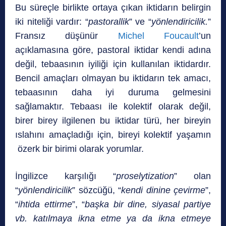
Bu süreçle birlikte ortaya çıkan iktidarın belirgin
iki niteliği vardır: “
pastorallik
” ve “
yönlendiricilik.
”
Fransız düşünür
Michel Foucault
’un
açıklamasına göre, pastoral iktidar kendi adına
değil, tebaası­nın iyiliği için kullanılan iktidardır.
Bencil amaçları olmayan bu iktidarın tek amacı,
tebaasının daha iyi duruma gelmesini
sağlamaktır. Tebaası ile kolektif olarak değil,
birer birey ilgilenen bu iktidar türü, her bireyin
ıslahını amaçladığı için, bireyi kolektif yaşamın
özerk bir birimi olarak yorumlar.
İngilizce karşılığı “
proselytization
” olan
“
yönlendiricilik
” sözcüğü, “
kendi dinine çevirme
”,
“
ihtida et­tirme
”, “
başka bir dine, siyasal partiye
vb. katılmaya ikna etme ya da ikna etmeye