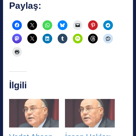
Paylaş:
İlgili