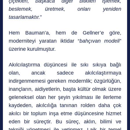
çiçekleri, başkaca diğer bitkileri işlemek,
beslemek, üretmek, onları yeniden
tasarlamaktır.
”
Hem Bauman’a, hem de Gellner’e göre,
moderniteyi yaratan iktidar “
bahçıvan modeli
”
üzerine kurulmuştur.
Akılcılaştırma düşüncesi ile sıkı sıkıya bağlı
olan, ancak sadece akılcılaştırmaya
indirgenmemesi gereken modernlik; özgürlüğün,
inançların, aidiyetlerin, başta kültür olmak üzere
geleneksel olan her şeyin yıkılması ile ilerleme
kaydeden, akılcılığa tanınan rolden daha çok
akılcı bir toplum inşa etme düşüncesine hizmet
eden bir süreçtir. Bu süreç, aklın, bilimi ve
tekniği yönetmesi ile yetinmez. Laik bir temel