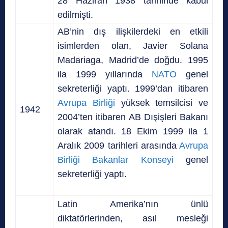
28 Haziran 1938 tarihinde kabul
edilmişti.
AB’nin dış ilişkilerdeki en etkili
isimlerden olan, J
avier Solana
Madariaga, Madrid’de doğdu. 1995
ila 1999 yıllarında
NATO
genel
sekreterliği yaptı. 1999’dan itibaren
Avrupa Birliği
yüksek temsilcisi ve
1942
2004’ten itibaren AB Dışişleri Bakanı
olarak atandı. 18 Ekim 1999 ila 1
Aralık 2009 tarihleri arasında
Avrupa
Birliği Bakanlar Konseyi
genel
sekreterliği yaptı.
Latin Amerika’nın ünlü
diktatörlerinden,
asıl mesleği