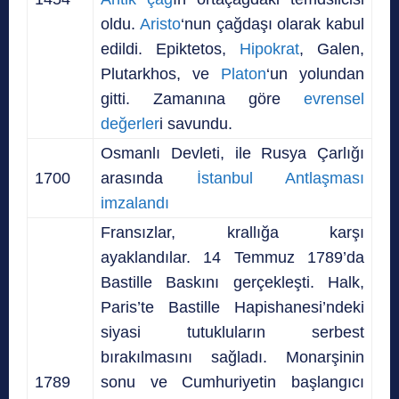
oldu.
Aristo
‘nun çağdaşı olarak kabul
edildi. Epiktetos,
Hipokrat
, Galen,
Plutarkhos, ve
Platon
‘un yolundan
gitti. Zamanına göre
evrensel
değerler
i savundu.
Osmanlı Devleti, ile Rusya Çarlığı
1700
arasında
İstanbul Antlaşması
imzalandı
Fransızlar, krallığa karşı
ayaklandılar. 14 Temmuz 1789’da
Bastille Baskını gerçekleşti. Halk,
Paris’te Bastille Hapishanesi’ndeki
siyasi tutukluların serbest
bırakılmasını sağladı. Monarşinin
1789
sonu ve Cumhuriyetin başlangıcı