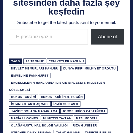
sitesinden daha fazla şey
keşfedin
Subscribe to get the latest posts sent to your email.
E-postanızı yazın…
Abone ol
TAGS
14 TEMMUZ
CEMIYETLER KANUNU
DEVLET MEMURLARI KANUNU
DÜNYA FIKRI MÜLKIYET ÖRGÜTÜ
EMMELINE PANKHURST
ENGELLILERIN HAKLARINA İLIŞKIN BIRLEŞMIŞ MILLETLER
SÖZLEŞMESI
HUKUK TAKVIMI
HUKUK TARIHINDE BUGÜN
İSTANBUL ANTLAŞMASI
İZMIR SUIKASTI
JAVIER SOLANA MADARIAGA
JORGE UBICO CASTAÑEDA
MARÍA LUGONES
MUHITTIN TAYLAN
NAZI MODELI
OLAĞANÜSTÜ HAL BÖLGE VALILIĞI
RIZA GÜNEŞER
STEPHEN DAILY SUSMAN
TALAT HALMAN
TARIHTE BUGÜN