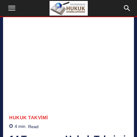
HUKUK TAKVIMI
4
min.
Read