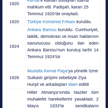
Kemal
’e katılan subayları idama
1920
mahkum etti. Padişah, kararı 25
Temmuz 1920’de onayladı.
1920
Türkiye Komünist Fırkası
kuruldu.
Ankara Barosu
kuruldu. Cumhuriyet,
laiklik, demokrasi ve insan haklarının
savunucusu olduğunu ilan eden
1924
Ankara Barosu’nun kuruluş tarihi 14
Temmuz 1924’tür
Mustafa Kemal Paşa
‘ya yönelik İzmir
1926
Suikastı girişimi sebebiyle Ziya
Hurşit ve arkadaşları
idam
edildi
Hitler Almanya’sında Naziler tüm
muhalefet hareketlerini yasakladı. 2
Mayıs 1933’te sendikaların