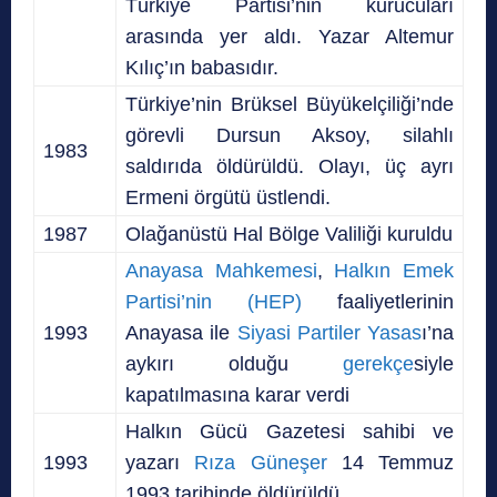
Türkiye Partisi’nin kurucuları
arasında yer aldı. Yazar Altemur
Kılıç’ın babasıdır.
Türkiye’nin Brüksel Büyükelçiliği’nde
görevli Dursun Aksoy, silahlı
1983
saldırıda öldürüldü. Olayı, üç ayrı
Ermeni örgütü üstlendi.
1987
Olağanüstü Hal Bölge Valiliği kuruldu
Anayasa Mahkemesi
,
Halkın Emek
Partisi’nin (HEP)
faaliyetlerinin
1993
Anayasa ile
Siyasi Partiler Yasas
ı’na
aykırı olduğu
gerekçe
siyle
kapatılmasına karar verdi
Halkın Gücü Gazetesi sahibi ve
1993
yazarı
Rıza Güneşer
14 Temmuz
1993 tarihinde öldürüldü