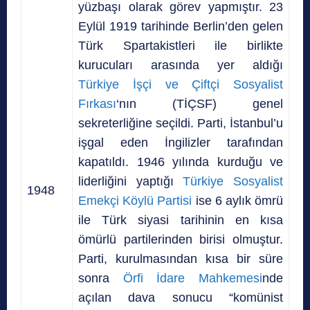
yüzbaşı olarak görev yapmıştır. 23
Eylül 1919 tarihinde Berlin’den gelen
Türk Spartakistleri ile birlikte
kurucuları arasında yer aldığı
Türkiye İşçi ve Çiftçi Sosyalist
Fırkası
‘nın (TİÇSF) genel
sekreterliğine seçildi. Parti, İstanbul’u
işgal eden İngilizler tarafından
kapatıldı. 1946 yılında k
urduğu ve
liderliğini yaptığı
Türkiye Sosyalist
1948
Emekçi Köylü Partisi
ise 6 aylık ömrü
ile Türk siyasi tarihinin en kısa
ömürlü partilerinden birisi olmuştur.
Parti, k
urulmasından kısa bir süre
sonra
Örfi İdare Mahkemesi
nde
açılan dava sonucu “komünist