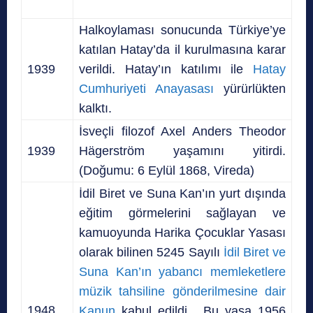
Halkoylaması sonucunda Türkiye’ye
katılan Hatay’da il kurulmasına karar
1939
verildi. Hatay’ın katılımı ile
Hatay
Cumhuriyeti Anayasası
yürürlükten
kalktı.
İsveçli filozof Axel Anders Theodor
1939
Hägerström yaşamını yitirdi.
(Doğumu: 6 Eylül 1868, Vireda)
İdil Biret ve Suna Kan’ın yurt dışında
eğitim görmelerini sağlayan ve
kamuoyunda Harika Çocuklar Yasası
olarak bilinen 5245 Sayılı
İdil Biret ve
Suna Kan’ın yabancı memleketlere
müzik tahsiline gönderilmesine dair
1948
Kanun
kabul edildi. Bu yasa 1956