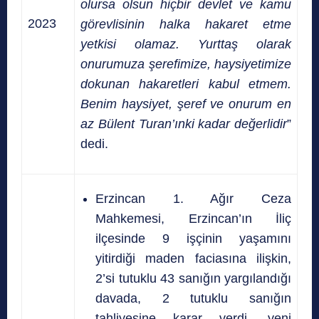
olursa olsun hiçbir devlet ve kamu
2023
görevlisinin halka hakaret etme
yetkisi olamaz. Yurttaş olarak
onurumuza şerefimize, haysiyetimize
dokunan hakaretleri kabul etmem.
Benim haysiyet, şeref ve onurum en
az Bülent Turan’ınki kadar değerlidir
”
dedi.
Erzincan 1. Ağır Ceza
Mahkemesi, Erzincan’ın İliç
ilçesinde 9 işçinin yaşamını
yitirdiği maden faciasına ilişkin,
2’si tutuklu 43 sanığın yargılandığı
davada, 2 tutuklu sanığın
tahliyesine karar verdi, yeni