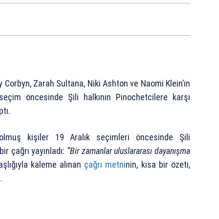
Corbyn, Zarah Sultana, Niki Ashton ve Naomi Klein’ın
seçim öncesinde Şili halkının Pinochetcilere karşı
tı.
muş kişiler 19 Aralık seçimleri öncesinde Şili
ir çağrı yayınladı:
“Bir zamanlar uluslararası dayanışma
şlığıyla kaleme alınan
çağrı metni
nin, kısa bir özeti,
.