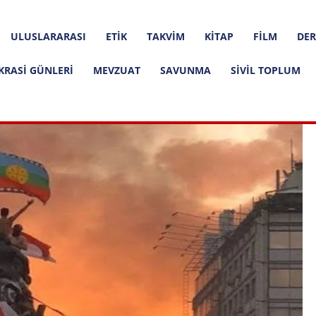
ULUSLARARASI
ETIK
TAKVIM
KITAP
FILM
DER
KRASI GÜNLERI
MEVZUAT
SAVUNMA
SIVIL TOPLUM