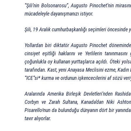
“Şili’nin Bolsonarosu”, Augusto Pinochet’nin mirasını
mücadeleyle dayanışmanızı istiyor.
Şili, 19 Aralık cumhurbaşkanlığı seçimleri öncesinde 
Yollardan biri diktatör Augusto Pinochet döneminde 
cinsiyet eşitliği haklarını ve Yerlilerin tanınması
çoğunlukla oy kullanan yurttaşlarca açıldı. Öteki yols
tarafından. Kast, yeni Anayasa Meclisini ezme, Kadın B
“ICE”si* kurma ve ordunun işkencecilerini af sözü veri
Aralarında Amerika Birleşik Devletleri’nden Rashi
Corbyn ve Zarah Sultana, Kanada’dan Niki Ashto
Pisarello!nun da bulunduğu dünyanın dört bir yanınd
tavır alıyorlar.