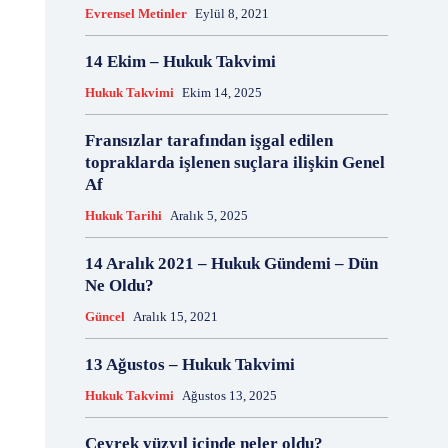
Evrensel Metinler
Eylül 8, 2021
18 Aralık
18 Kasım
18 Mart
18 Mayıs
18 Nisan
18 Ocak
1876 Anayasası
14 Ekim – Hukuk Takvimi
19 Ağustos
19 Aralık
19 Eylül
19 Haziran
Hukuk Takvimi
Ekim 14, 2025
19 Kasım
19 Mayıs
19 Mayıs Atatürk'ü Anma Gençlik ve Spor Bayramı
Fransızlar tarafından işgal edilen
19 Nisan
19 Ocak
19 Şubat
19 Temmuz
topraklarda işlenen suçlara ilişkin Genel
1921 Af Kanunu
1921 Anayasası
Af
1922 Genel Af Kanunu
1924 Anayasası
Hukuk Tarihi
Aralık 5, 2025
1933 Genel Af Kanunu
1947 Yardım Antlaşması
1958 Orman Affı
1960 Af Kanunu
1960 Darbesi
14 Aralık 2021 – Hukuk Gündemi – Dün
1960 Ek Af Kanunu
1960 Geçici Anayasası
Ne Oldu?
1960 Genel Af Kanunu
1961 Anayasası
Güncel
Aralık 15, 2021
1961 Halkoylaması
1966 Genel Af Kanunu
1966 Genel Affı
1982 Anayasası
1984
13 Ağustos – Hukuk Takvimi
1985 Af Kanunu
2 Ağustos
2 Aralık
2 Ekim
Hukuk Takvimi
Ağustos 13, 2025
2 Eylül
2 Kasım
2 Nisan
2 Ocak
2 Şubat
20 Ağustos
20 Aralık
Çeyrek yüzyıl içinde neler oldu?