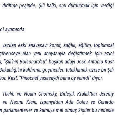
 diriltme peşinde. Şili halkı, onu durdurmak için verdiği
yol ayrımında.
yazılan eski anayasayı konut, sağlık, eğitim, toplumsal
nı güvenceye alan yeni anayasayla değiştirmek için ezici
a, “Şili’nin Bolsonaro’su”, başkan adayı José Antonio Kast
akanlığı’nı kaldırma, göçmenleri tutuklamak üzere bir Şili
yor. Kast, “Pinochet yaşasaydı bana oy verirdi” diyor.
da Thalib ve Noam Chomsky, Birleşik Krallık’tan Jeremy
n ve Naomi Klein, İspanya’dan Ada Colau ve Gerardo
an parlamenterler ve kamuya mal olmuş kişiler bu nedenle