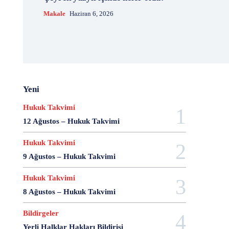
20 Aralık Dayanışma Günü
20 Haziran
20 Kasım
Makale
Haziran 6, 2026
20 Nisan
20 Ocak
20 Şubat
20 Temmuz
2007 Anayasa Taslağı
2021 Eylem Planı
21 Ağustos
21 Aralık
21 Eylül
21 Haziran
21 Kasım
21 Mart
21 Nisan
21 Ocak
21. Yüzyılda Avukat
22 Ağustos
22 Aralık
22 Mart
22 Nisan
22 Ocak
23 Aralık
Yeni
23 Ekim
23 Haziran
23 Nisan
23 Ocak
Hukuk Takvimi
23 Şubat
24 Ağustos
24 Aralık
24 Ekim
12 Ağustos – Hukuk Takvimi
24 Kasım
24 Mart
24 Ocak
24 Temmuz
25 Ağustos
25 Aralık
25 Ekim
25 Eylül
Hukuk Takvimi
25 Kasım
25 Mart
25 Nisan
25 Ocak
9 Ağustos – Hukuk Takvimi
26 Ağustos
26 Aralık
26 Ekim
26 Eylül
Hukuk Takvimi
26 Haziran
26 Kasım
26 Ocak
27 Aralık
8 Ağustos – Hukuk Takvimi
27 Ekim
27 Kasım
27 Mayıs
27 Mayıs Darbe Bildirisi
27 Mayıs Darbesi
Bildirgeler
27 Nisan
27 Nisan Muhtırası
28 Ağustos
Yerli Halklar Hakları Bildirisi