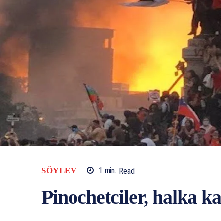
SÖYLEV
1
min.
Read
Pinochetciler, halka ka