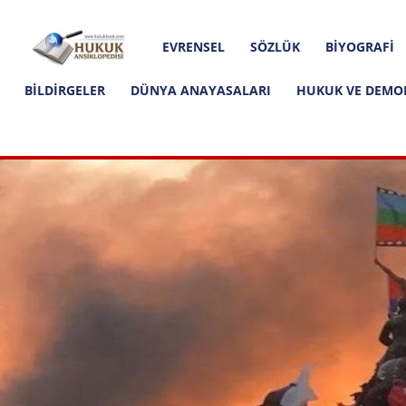
Hakkımızda
İletişim
Editoryal İlkeler
Hukuk
EVRENSEL
SÖZLÜK
BIYOGRAFI
Ansiklopedisi
BILDIRGELER
DÜNYA ANAYASALARI
HUKUK VE DEMO