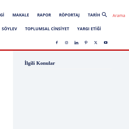
GI
MAKALE
RAPOR
RÖPORTAJ
TARIH
SÖYLEV
TOPLUMSAL CINSIYET
YARGI ETIĞI
1 Ağustos
1 Aralık
1 Eylül
1 Kasım
İlgili Konular
1 Liralık Dava
1 Mayıs
1 Ocak
1 Şubat
10 Ağustos
10 Aralık
10 Emir
10 Haziran
10 Kasım
10 Nisan
10 Ocak
10 Şubat
11 Ağustos
11 Eylül
11 Eylül saldırıları
11 Haziran
11 Mayıs
11 Ocak
11 Şubat
11 Temmuz
12 Ağustos
12 Angry Men
12 Aralık
12 Ekim
12 Eylül
12 Eylül Anayasası
12 Eylül Darbe Bildirisi
12 Eylül Darbesi
12 Eylül Davası
12 Haziran