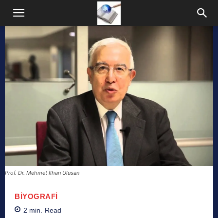
Prof. Dr. Mehmet İlhan Ulusan
BIYOGRAFI
2
min.
Read