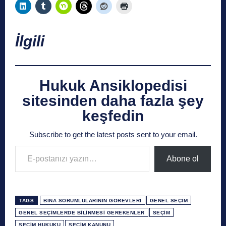
İlgili
Hukuk Ansiklopedisi
sitesinden daha fazla şey
keşfedin
Subscribe to get the latest posts sent to your email.
E-postanızı yazın…
Abone ol
TAGS
BINA SORUMLULARININ GÖREVLERI
GENEL SEÇIM
GENEL SEÇIMLERDE BILINMESI GEREKENLER
SEÇIM
SEÇIM HUKUKU
SEÇIM KANUNU