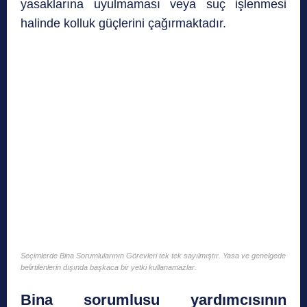
yasaklarına uyulmaması veya suç işlenmesi
halinde kolluk güçlerini çağırmaktadır.
Seçimlerde Bina Sorumlularının Görevleri tek tek sayılmıştır. Yasa ve genelgede
belirtilenlerin dışında başkaca bir yetki kullanamazlar.
Bina sorumlusu yardımcısının