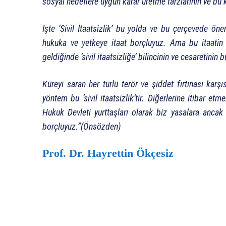
sosyal hedeflere uygun karar üretme tarzlarının ve bu k
İşte ‘Sivil İtaatsizlik’ bu yolda ve bu çerçevede ön
hukuka ve yetkeye itaat borçluyuz. Ama bu itaatin a
geldiğinde ‘sivil itaatsizliğe’ bilincinin ve cesaretinin 
Küreyi saran her türlü terör ve şiddet fırtınası karş
yöntem bu ‘sivil itaatsizlik’tir. Diğerlerine itibar e
Hukuk Devleti yurttaşları olarak biz yasalara ancak si
borçluyuz.”(Önsözden)
Prof. Dr. Hayrettin Ökçesiz