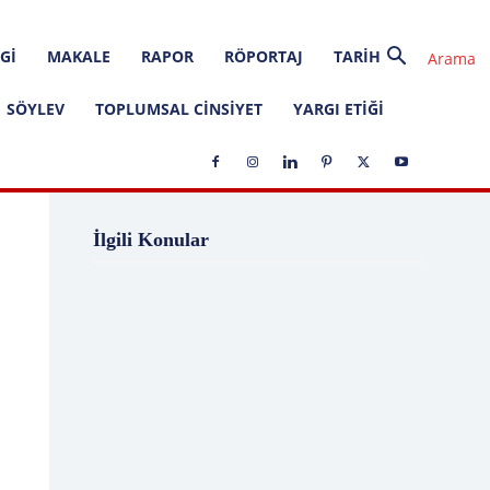
GI
MAKALE
RAPOR
RÖPORTAJ
TARIH
SÖYLEV
TOPLUMSAL CINSIYET
YARGI ETIĞI
1 Ağustos
1 Aralık
1 Eylül
1 Kasım
İlgili Konular
1 Liralık Dava
1 Mayıs
1 Ocak
1 Şubat
10 Ağustos
10 Aralık
10 Emir
10 Haziran
10 Kasım
10 Nisan
10 Ocak
10 Şubat
11 Ağustos
11 Eylül
11 Eylül saldırıları
11 Haziran
11 Mayıs
11 Ocak
11 Şubat
11 Temmuz
12 Ağustos
12 Angry Men
12 Aralık
12 Ekim
12 Eylül
12 Eylül Anayasası
12 Eylül Darbe Bildirisi
12 Eylül Darbesi
12 Eylül Davası
12 Haziran