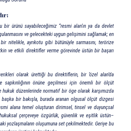
dır:
lu bir ürünü sayabileceğimiz “resmi alan’ın ya da devlet
ygulanmasını ve gelecekteki uygun gelişimini sağlamak; en
ir nitelikle, ayrıkotu gibi bütünüyle sarmasını, terörize
n ve etkili direktifler verme görevinde üstün bir başarı
leri olarak ürettiği bu direktiflerin, bir ‘özel alan’da
le sapkınlığının önüne geçilmesi için önemli bir ölçüt
ve hukuk düzenlerinde normatif bir öge olarak karşımızda
 başka bir bakışla, burada aranan olgusal ölçüt dizgesi
resmi alana temel oluşturan dirimsel, tinsel ve duyunçsal
 hukuksal çerçeveye özgürlük, güvenlik ve eşitlik üstün–
daki yozlaşmalann oluşumuna set çekilmektedir. Geriye bu