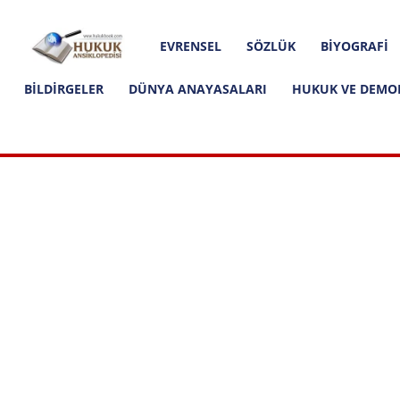
Hakkımızda
İletişim
Editoryal İlkeler
Hukuk
EVRENSEL
SÖZLÜK
BIYOGRAFI
Ansiklopedisi
BILDIRGELER
DÜNYA ANAYASALARI
HUKUK VE DEMO