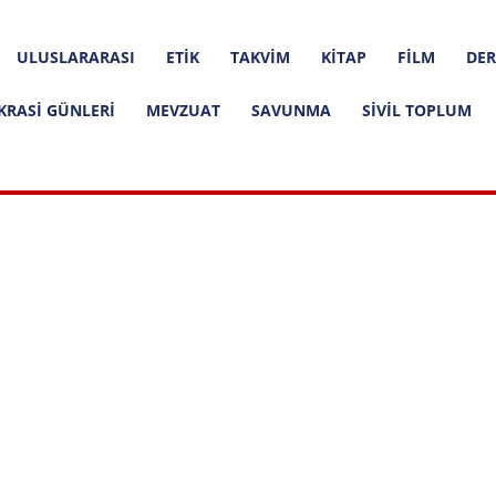
ULUSLARARASI
ETIK
TAKVIM
KITAP
FILM
DER
KRASI GÜNLERI
MEVZUAT
SAVUNMA
SIVIL TOPLUM