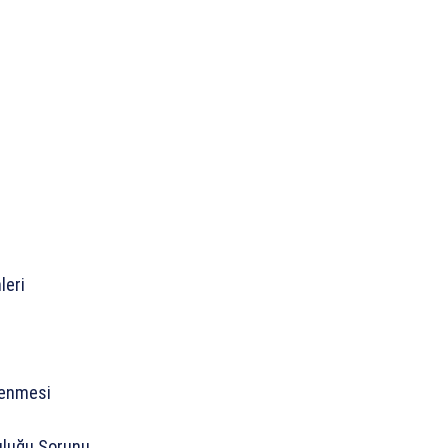
leri
rlenmesi
ruluğu Sorunu