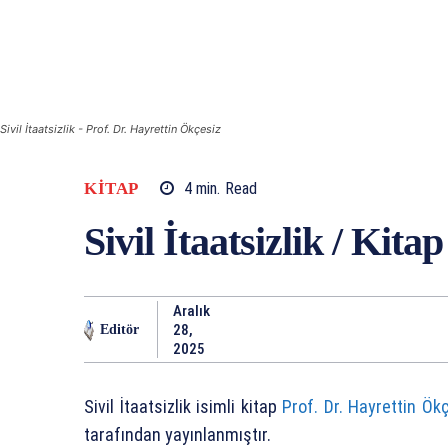
Sivil İtaatsizlik - Prof. Dr. Hayrettin Ökçesiz
KITAP
4
min.
Read
Sivil İtaatsizlik / Kita
Aralık
28,
Editör
2025
Sivil İtaatsizlik isimli kitap
Prof. Dr. Hayrettin Ök
tarafından yayınlanmıştır.