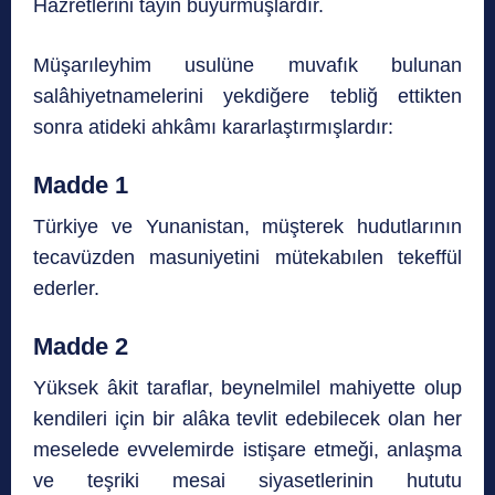
Hazretlerini tayin buyurmuşlardır.
Müşarıleyhim usulüne muvafık bulunan
salâhiyetnamelerini yekdiğere tebliğ ettikten
sonra atideki ahkâmı kararlaştırmışlardır:
Madde 1
Türkiye ve Yunanistan, müşterek hudutlarının
tecavüzden masuniyetini mütekabılen tekeffül
ederler.
Madde 2
Yüksek âkit taraflar, beynelmilel mahiyette olup
kendileri için bir alâka tevlit edebilecek olan her
meselede evvelemirde istişare etmeği, anlaşma
ve teşriki mesai siyasetlerinin hututu