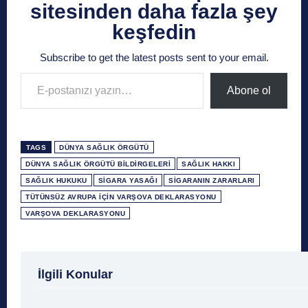
sitesinden daha fazla şey
keşfedin
Subscribe to get the latest posts sent to your email.
E-postanızı yazın…
Abone ol
TAGS
DÜNYA SAĞLIK ÖRGÜTÜ
DÜNYA SAĞLIK ÖRGÜTÜ BILDIRGELERI
SAĞLIK HAKKI
SAĞLIK HUKUKU
SIGARA YASAĞI
SIGARANIN ZARARLARI
TÜTÜNSÜZ AVRUPA IÇIN VARŞOVA DEKLARASYONU
VARŞOVA DEKLARASYONU
1 Ağustos
1 Aralık
1 Eylül
1 Kasım
1 Liralı
İlgili Konular
1 Mayıs
1 Ocak
1 Şubat
10 Ağustos
10 
10 Emir
10 Haziran
10 Kasım
10 Nisan
10