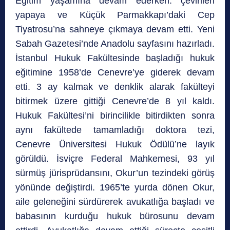
Eğitim yaşamına devam ederken. çevirileri
yapaya ve Küçük Parmakkapı’daki Cep
Tiyatrosu’na sahneye çıkmaya devam etti. Yeni
Sabah Gazetesi’nde Anadolu sayfasını hazırladı.
İstanbul Hukuk Fakültesinde başladığı hukuk
eğitimine 1958’de Cenevre’ye giderek devam
etti. 3 ay kalmak ve denklik alarak fakülteyi
bitirmek üzere gittiği Cenevre’de 8 yıl kaldı.
Hukuk Fakültesi’ni birincilikle bitirdikten sonra
aynı fakültede tamamladığı doktora tezi,
Cenevre Üniversitesi Hukuk Ödülü’ne layık
görüldü. İsviçre Federal Mahkemesi, 93 yıl
sürmüş jürisprüdansını, Okur’un tezindeki görüş
yönünde değiştirdi. 1965’te yurda dönen Okur,
aile geleneğini sürdürerek avukatlığa başladı ve
babasının kurduğu hukuk bürosunu devam