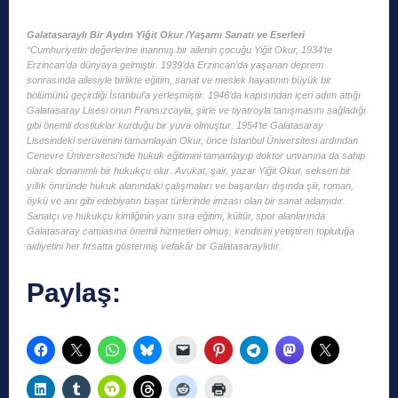
Galatasaraylı Bir Aydın Yiğit Okur /Yaşamı Sanatı ve Eserleri
“Cumhuriyetin değerlerine inanmış bir ailenin çocuğu Yiğit Okur, 1934’te
Erzincan’da dünyaya gelmiştir. 1939’da Erzincan’da yaşanan deprem
sonrasında ailesiyle birlikte eğitim, sanat ve meslek hayatının büyük bir
bölümünü geçirdiği İstanbul’a yerleşmiştir. 1946’da kapısından içeri adım attığı
Galatasaray Lisesi onun Fransızcayla, şiirle ve tiyatroyla tanışmasını sağladığı
gibi önemli dostluklar kurduğu bir yuva olmuştur. 1954’te Galatasaray
Lisesindeki serüvenini tamamlayan Okur, önce İstanbul Üniversitesi ardından
Cenevre Üniversitesi’nde hukuk eğitimini tamamlayıp doktor unvanına da sahip
olarak donanımlı bir hukukçu olur. Avukat, şair, yazar Yiğit Okur, seksen bir
yıllık ömründe hukuk alanındaki çalışmaları ve başarıları dışında şiir, roman,
öykü ve anı gibi edebiyatın başat türlerinde imzası olan bir sanat adamıdır.
Sanatçı ve hukukçu kimliğinin yanı sıra eğitim, kültür, spor alanlarında
Galatasaray camiasına önemli hizmetleri olmuş, kendisini yetiştiren topluluğa
aidiyetini her fırsatta göstermiş vefakâr bir Galatasaraylıdır.
Paylaş: