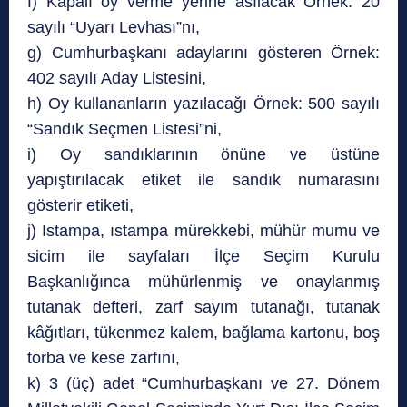
f) Kapalı oy verme yerine asılacak Örnek: 20
sayılı “Uyarı Levhası”nı,
g) Cumhurbaşkanı adaylarını gösteren Örnek:
402 sayılı Aday Listesini,
h) Oy kullananların yazılacağı Örnek: 500 sayılı
“Sandık Seçmen Listesi”ni,
i) Oy sandıklarının önüne ve üstüne
yapıştırılacak etiket ile sandık numarasını
gösterir etiketi,
j) Istampa, ıstampa mürekkebi, mühür mumu ve
sicim ile sayfaları İlçe Seçim Kurulu
Başkanlığınca mühürlenmiş ve onaylanmış
tutanak defteri, zarf sayım tutanağı, tutanak
kâğıtları, tükenmez kalem, bağlama kartonu, boş
torba ve kese zarfını,
k) 3 (üç) adet “Cumhurbaşkanı ve 27. Dönem