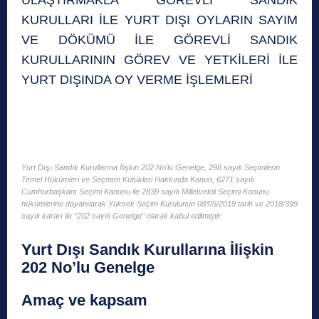
KURULLARI İLE YURT DIŞI OYLARIN SAYIM
VE DÖKÜMÜ İLE GÖREVLİ SANDIK
KURULLARININ GÖREV VE YETKİLERİ İLE
YURT DIŞINDA OY VERME İŞLEMLERİ
Yurt Dışı Sandık Kurullarına İlişkin 202 No’lu Genelge, 298 sayılı Seçimlerin
Temel Hükümleri ve Seçmen Kütükleri Hakkında Kanun, 6271 sayılı
Cumhurbaşkanı Seçimi Kanunu ile 2839 sayılı Milletvekili Seçimi Kanunu
hükümlerine dayanılarak Yüksek Seçim Kurulunun 08/05/2018 tarih ve 2018/399
sayılı kararı ile “202 sayılı Genelge” olarak kabul edilmiştir.
Yurt Dışı Sandık Kurullarına İlişkin
202 No’lu Genelge
Amaç ve kapsam