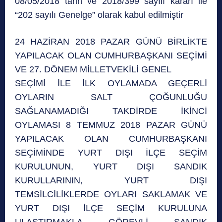
08/05/2018 tarih ve 2018/399 sayılı kararı ile
“202 sayılı Genelge” olarak kabul edilmiştir
24 HAZİRAN 2018 PAZAR GÜNÜ BİRLİKTE
YAPILACAK OLAN CUMHURBAŞKANI SEÇİMİ
VE 27. DÖNEM MİLLETVEKİLİ GENEL
SEÇİMİ İLE İLK OYLAMADA GEÇERLİ
OYLARIN SALT ÇOĞUNLUĞU
SAĞLANAMADIĞI TAKDİRDE İKİNCİ
OYLAMASI 8 TEMMUZ 2018 PAZAR GÜNÜ
YAPILACAK OLAN CUMHURBAŞKANI
SEÇİMİNDE YURT DIŞI İLÇE SEÇİM
KURULUNUN, YURT DIŞI SANDIK
KURULLARININ, YURT DIŞI
TEMSİLCİLİKLERDE OYLARI SAKLAMAK VE
YURT DIŞI İLÇE SEÇİM KURULUNA
ULAŞTIRMAKLA GÖREVLİ SANDIK