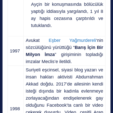
Ayçin bir konuşmasında bölücülük
yaptığı iddiasıyla yargılandı, 1 yıl 8
ay hapis cezasına çarptırıldı ve
tutuklandı.
Avukat
Eşber Yağmurdereli
‘nin
sözcülüğünü yürüttüğü “
Barış İçin Bir
1997
Milyon İmza
” girişiminin topladığı
imzalar Meclis’e iletildi.
Suriyeli eşcinsel, siyasi blog yazarı ve
insan hakları aktivisti Abdurrahman
Akkad doğdu. 2017’de ailesinin kendi
isteği dışında bir kadınla evlenmeye
zorlayacağından endişelenerek gay
olduğunu Facebook’ta canlı bir video
1998
çekerek duyurdu. Video, çeşitli Arap