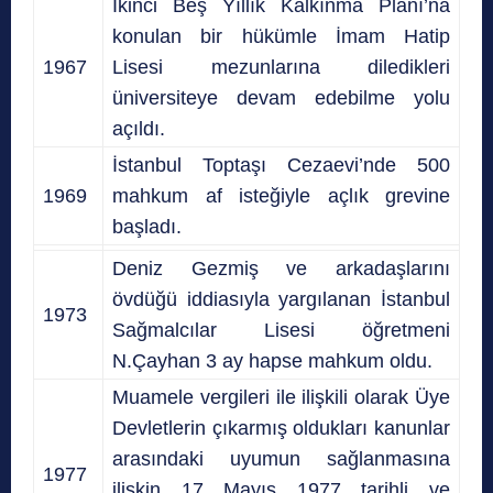
İkinci Beş Yıllık Kalkınma Planı’na
konulan bir hükümle İmam Hatip
1967
Lisesi mezunlarına diledikleri
üniversiteye devam edebilme yolu
açıldı.
İstanbul Toptaşı Cezaevi’nde 500
1969
mahkum af isteğiyle açlık grevine
başladı.
Deniz Gezmiş ve arkadaşlarını
övdüğü iddiasıyla yargılanan İstanbul
1973
Sağmalcılar Lisesi öğretmeni
N.Çayhan 3 ay hapse mahkum oldu.
Muamele vergileri ile ilişkili olarak Üye
Devletlerin çıkarmış oldukları kanunlar
arasındaki uyumun sağlanmasına
1977
ilişkin 17 Mayıs 1977 tarihli ve