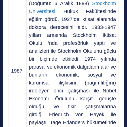
(Doğumu: 6 Aralık 1898)
Stockholm
Üniversitesi
Hukuk Fakültesi’nde
eğitim gördü. 1927’de
iktisat
alanında
doktora derecesini aldı. 1933-1947
yılları arasında
Stockholm
İktisat
Okulu
‘nda profesörlük yaptı ve
analizleri ile
Stockholm
Okulunu güçlü
bir biçimde etkiledi.
1974 yılında
parasal ve ekonomik dalgalanmalar ve
1987
bunların ekonomik, sosyal ve
kurumsal ilişkisini (bağımlılığını)
irdeleyen öncü çalışması ile
Nobel
Ekonomi Ödülünü
karşıt görüşte
olduğu ve fikir çatışmalarına
girdiği
Friedrich von Hayek
ile
paylaştı.
Tage Erlanders
hükümetinde