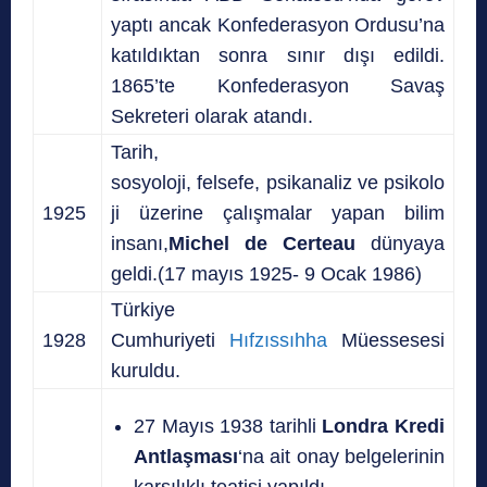
yaptı ancak Konfederasyon Ordusu’na
katıldıktan sonra sınır dışı edildi.
1865’te Konfederasyon Savaş
Sekreteri olarak atandı.
Tarih,
sosyoloji, felsefe, psikanaliz ve psikolo
1925
ji üzerine çalışmalar yapan bilim
insanı,
Michel de Certeau
dünyaya
geldi.(17 mayıs 1925- 9 Ocak 1986)
Türkiye
1928
Cumhuriyeti
Hıfzıssıhha
Müessesesi
kuruldu.
27 Mayıs 1938 tarihli
Londra Kredi
Antlaşması
‘na ait onay belgelerinin
karşılıklı teatisi yapıldı.