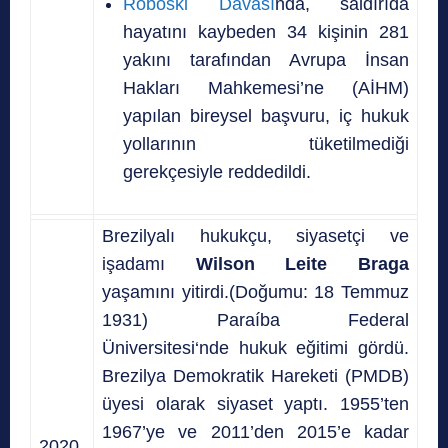
Roboski Davası
nda, saldırıda
hayatını kaybeden 34 kişinin 281
yakını tarafından Avrupa İnsan
Hakları Mahkemesi’ne (AİHM)
yapılan bireysel başvuru, iç hukuk
yollarının tüketilmediği
gerekçesiyle reddedildi.
Brezilyalı hukukçu, siyasetçi ve
işadamı
Wilson Leite Braga
yaşamını yitirdi.(Doğumu: 18 Temmuz
1931) Paraíba Federal
Üniversitesi
‘nde hukuk eğitimi gördü.
Brezilya Demokratik Hareketi
(PMDB)
üyesi olarak siyaset yaptı.
1955’ten
1967’ye ve 2011’den 2015’e kadar
2020