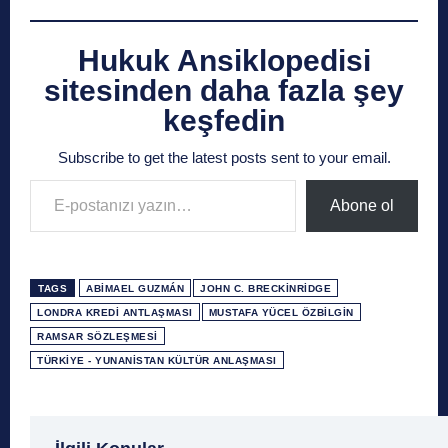
Hukuk Ansiklopedisi
sitesinden daha fazla şey
keşfedin
Subscribe to get the latest posts sent to your email.
E-postanızı yazın…
Abone ol
TAGS
ABIMAEL GUZMÁN
JOHN C. BRECKINRIDGE
LONDRA KREDI ANTLAŞMASI
MUSTAFA YÜCEL ÖZBILGIN
RAMSAR SÖZLEŞMESI
TÜRKIYE - YUNANISTAN KÜLTÜR ANLAŞMASI
1 Ağustos
1 Aralık
1 Eylül
1 Kasım
1 Liralı