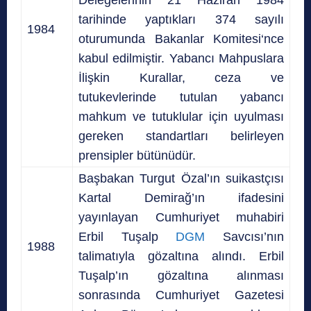
tarihinde yaptıkları 374 sayılı
1984
oturumunda Bakan­lar Komitesi‘nce
kabul edilmiştir. Yabancı Mahpuslara
İlişkin Kurallar, ceza ve
tutukevlerinde tutulan yabancı
mahkum ve tutuklular için uyulması
gereken standartları belirleyen
prensipler bütünüdür.
Başbakan Turgut Özal’ın suikastçısı
Kartal Demirağ’ın ifadesini
yayınlayan Cumhuriyet muhabiri
Erbil Tuşalp
DGM
Savcısı’nın
1988
talimatıyla gözaltına alındı. Erbil
Tuşalp’ın gözaltına alınması
sonrasında Cumhuriyet Gazetesi