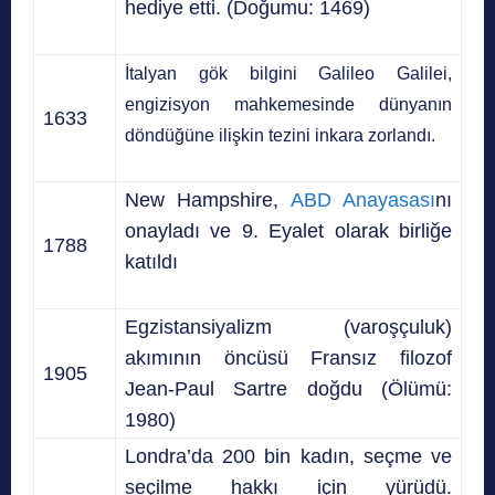
hediye etti. (Doğumu: 1469)
İtalyan gök bilgini Galileo Galilei,
engizisyon mahkemesinde dünyanın
1633
döndüğüne ilişkin tezini inkara zorlandı.
New Hampshire,
ABD Anayasası
nı
onayladı ve 9. Eyalet olarak birliğe
1788
katıldı
Egzistansiyalizm (varoşçuluk)
akımının öncüsü Fransız filozof
1905
Jean-Paul Sartre doğdu (Ölümü:
1980)
Londra’da 200 bin kadın, seçme ve
seçilme hakkı için yürüdü.