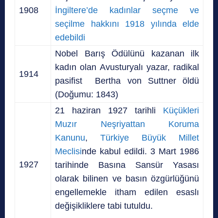
1908
İngiltere’de kadınlar seçme ve
seçilme hakkını 1918 yılında elde
edebildi
Nobel Barış Ödülünü kazanan ilk
kadın olan
Avusturyalı yazar, radikal
1914
pasifist
Bertha von Suttner öldü
(Doğumu:
1843
)
21 haziran 1927 tarihli
Küçükleri
Muzır Neşriyattan Koruma
Kanunu
,
Türkiye Büyük Millet
Meclisi
nde kabul edildi.
3 Mart 1986
1927
tarihinde Basına Sansür Yasası
olarak bilinen ve basın özgürlüğünü
engellemekle itham edilen esaslı
değişikliklere tabi tutuldu.