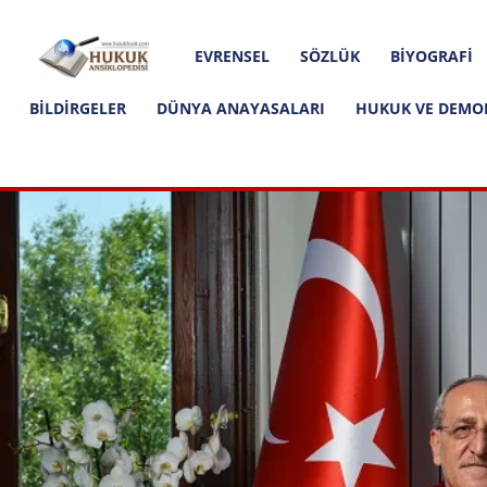
Hakkımızda
İletişim
Editoryal İlkeler
Hukuk
EVRENSEL
SÖZLÜK
BIYOGRAFI
Ansiklopedisi
BILDIRGELER
DÜNYA ANAYASALARI
HUKUK VE DEMO