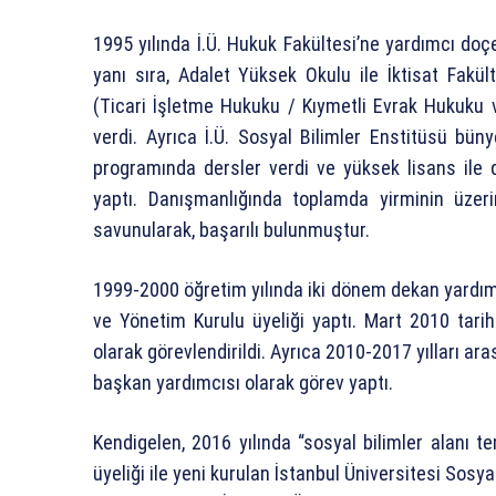
1995 yılında İ.Ü. Hukuk Fakültesi’ne yardımcı doçe
yanı sıra, Adalet Yüksek Okulu ile İktisat Fakül
(Ticari İşletme Hukuku / Kıymetli Evrak Hukuku 
verdi. Ayrıca İ.Ü. Sosyal Bilimler Enstitüsü bü
programında dersler verdi ve yüksek lisans ile 
yaptı. Danışmanlığında toplamda yirminin üzer
savunularak, başarılı bulunmuştur.
1999-2000 öğretim yılında iki dönem dekan yardımc
ve Yönetim Kurulu üyeliği yaptı. Mart 2010 tar
olarak görevlendirildi. Ayrıca 2010-2017 yılları ar
başkan yardımcısı olarak görev yaptı.
Kendigelen, 2016 yılında “sosyal bilimler alanı t
üyeliği ile yeni kurulan İstanbul Üniversitesi Sosya