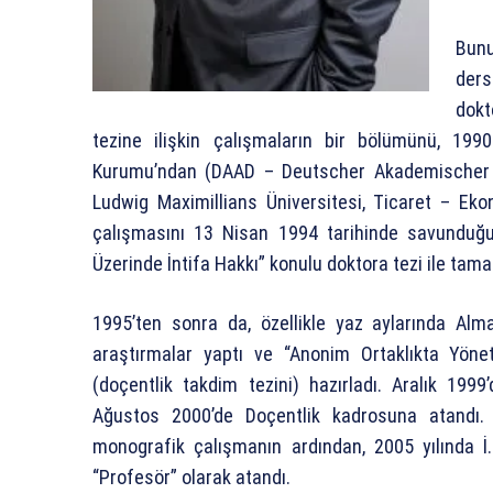
Bunu
ders
dokt
tezine ilişkin çalışmaların bir bölümünü, 19
Kurumu’ndan (DAAD – Deutscher Akademischer A
Ludwig Maximillians Üniversitesi, Ticaret – Ek
çalışmasını 13 Nisan 1994 tarihinde savunduğu 
Üzerinde İntifa Hakkı” konulu doktora tezi ile tam
1995’ten sonra da, özellikle yaz aylarında Alman
araştırmalar yaptı ve “Anonim Ortaklıkta Yöne
(doçentlik takdim tezini) hazırladı. Aralık 19
Ağustos 2000’de Doçentlik kadrosuna atandı. 
monografik çalışmanın ardından, 2005 yılında İ
“Profesör” olarak atandı.