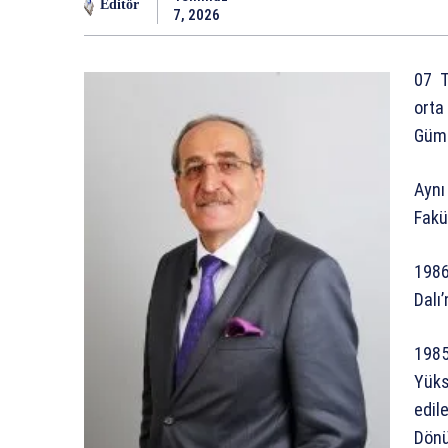
Editör
7, 2026
07 T
orta
Gümüş
Ayn
Fakü
1986
Dalı
1985
Yüks
edi
Dönü