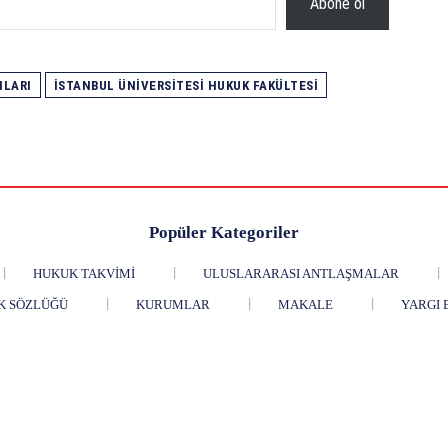
Abone ol
NLARI
İSTANBUL ÜNIVERSITESI HUKUK FAKÜLTESI
Popüler Kategoriler
HUKUK TAKVIMI
ULUSLARARASI ANTLAŞMALAR
K SÖZLÜĞÜ
KURUMLAR
MAKALE
YARGI 