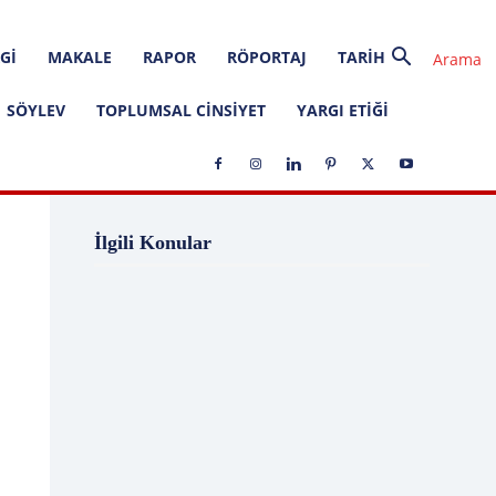
GI
MAKALE
RAPOR
RÖPORTAJ
TARIH
SÖYLEV
TOPLUMSAL CINSIYET
YARGI ETIĞI
1 Ağustos
1 Aralık
1 Eylül
1 Kasım
İlgili Konular
1 Liralık Dava
1 Mayıs
1 Ocak
1 Şubat
10 Ağustos
10 Aralık
10 Emir
10 Haziran
10 Kasım
10 Nisan
10 Ocak
10 Şubat
11 Ağustos
11 Eylül
11 Eylül saldırıları
11 Haziran
11 Mayıs
11 Ocak
11 Şubat
11 Temmuz
12 Ağustos
12 Angry Men
12 Aralık
12 Ekim
12 Eylül
12 Eylül Anayasası
12 Eylül Darbe Bildirisi
12 Eylül Darbesi
12 Eylül Davası
12 Haziran