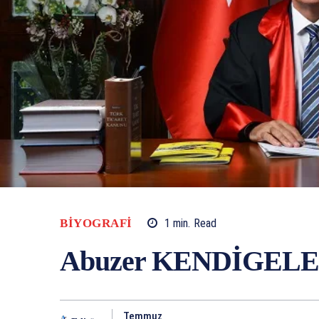
BIYOGRAFI
1
min.
Read
Abuzer KENDİGEL
Temmuz