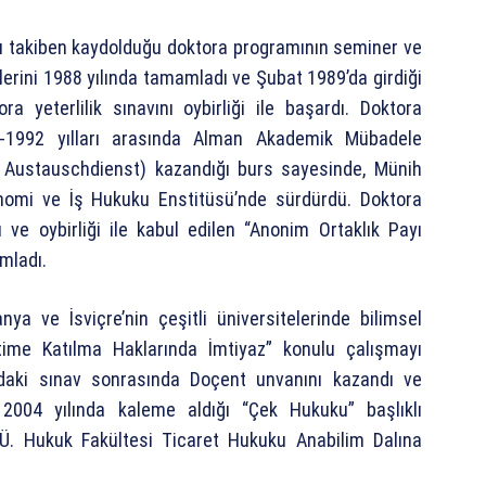
 takiben kaydolduğu doktora programının seminer ve
lerini 1988 yılında tamamladı ve Şubat 1989’da girdiği
ora yeterlilik sınavını oybirliği ile başardı. Doktora
90-1992 yılları arasında Alman Akademik Mübadele
ustauschdienst) kazandığı burs sayesinde, Münih
onomi ve İş Hukuku Enstitüsü’nde sürdürdü. Doktora
ve oybirliği ile kabul edilen “Anonim Ortaklık Payı
amladı.
ya ve İsviçre’nin çeşitli üniversitelerinde bilimsel
time Katılma Haklarında İmtiyaz” konulu çalışmayı
99’daki sınav sonrasında Doçent unvanını kazandı ve
2004 yılında kaleme aldığı “Çek Hukuku” başlıklı
.Ü. Hukuk Fakültesi Ticaret Hukuku Anabilim Dalına