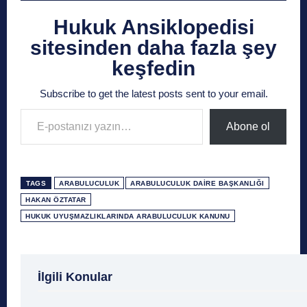
Hukuk Ansiklopedisi
sitesinden daha fazla şey
keşfedin
Subscribe to get the latest posts sent to your email.
E-postanızı yazın…
Abone ol
TAGS
ARABULUCULUK
ARABULUCULUK DAIRE BAŞKANLIĞI
HAKAN ÖZTATAR
HUKUK UYUŞMAZLIKLARINDA ARABULUCULUK KANUNU
1 Ağustos
1 Aralık
1 Eylül
1 Kasım
1 Liralı
İlgili Konular
1 Mayıs
1 Ocak
1 Şubat
10 Ağustos
10 