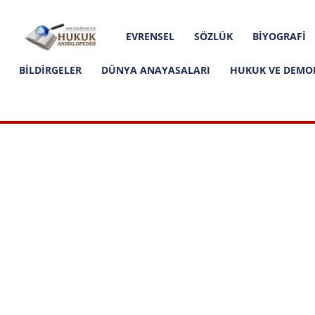
Hakkımızda
İletişim
Editoryal İlkeler
Hukuk
EVRENSEL
SÖZLÜK
BIYOGRAFI
Ansiklopedisi
BILDIRGELER
DÜNYA ANAYASALARI
HUKUK VE DEMO