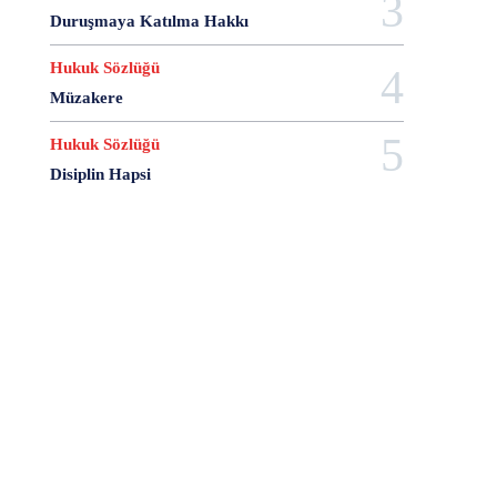
28 Haziran
28 Mart
28 Nisan
28 Ocak
Duruşmaya Katılma Hakkı
28 Şubat
28 Şubat Darbesi
28 Şubat Kararları
28 Temmuz
2863 Sayılı Kanun
29 Ağustos
Hukuk Sözlüğü
29 Ekim
29 Kasım
29 Mart
29 Ocak
Müzakere
29 Temmuz
298 Sayılı Kanun
3 Ağustos
Hukuk Sözlüğü
3 Ekim
3 Nisan
3 Ocak
30 Ağustos
Disiplin Hapsi
30 Aralık
30 Ekim
30 Kasım
30 Mart
30 Ocak
30 Temmuz
31 Aralık
31 Ekim
31 Ocak
31 Temmuz
33 Kurşun Olayı
4 Ağustos
4 Mayıs
4 Şubat
4 Temmuz
49'lar Davası
5 Ağustos
5 Aralık
5 Ekim
5 Kasım
5 Nisan
5 Nisan Avukatlar Günü
5816 sayılı Kanun
6 Ağustos
6 Aralık
6 Haziran
6 Kasım
6 Mart
6 Mayıs
6 Nisan
6 Ocak
6 Şubat
6 Temmuz
6-7 Eylül Olayları
6284
7 Ağustos
7 Aralık
7 Eylül
7 Kasım
7 Mart
7 Mayıs
7 Ocak