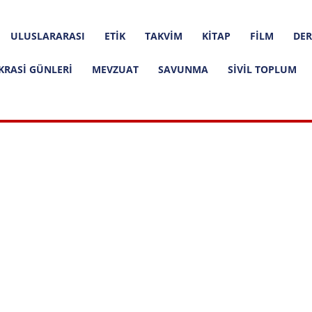
ULUSLARARASI
ETIK
TAKVIM
KITAP
FILM
DER
KRASI GÜNLERI
MEVZUAT
SAVUNMA
SIVIL TOPLUM