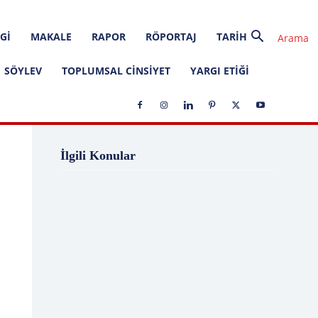
GI
MAKALE
RAPOR
RÖPORTAJ
TARIH
SÖYLEV
TOPLUMSAL CINSIYET
YARGI ETIĞI
1 Ağustos
1 Aralık
1 Eylül
1 Kasım
İlgili Konular
1 Liralık Dava
1 Mayıs
1 Ocak
1 Şubat
10 Ağustos
10 Aralık
10 Emir
10 Haziran
10 Kasım
10 Nisan
10 Ocak
10 Şubat
11 Ağustos
11 Eylül
11 Eylül saldırıları
11 Haziran
11 Mayıs
11 Ocak
11 Şubat
11 Temmuz
12 Ağustos
12 Angry Men
12 Aralık
12 Ekim
12 Eylül
12 Eylül Anayasası
12 Eylül Darbe Bildirisi
12 Eylül Darbesi
12 Eylül Davası
12 Haziran