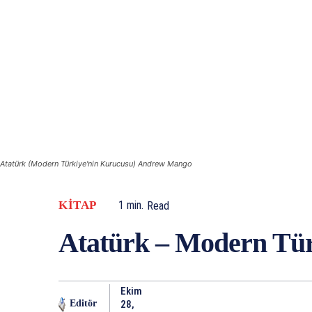
Atatürk (Modern Türkiye'nin Kurucusu) Andrew Mango
KITAP
1
min.
Read
Atatürk – Modern Tü
Ekim
28,
Editör