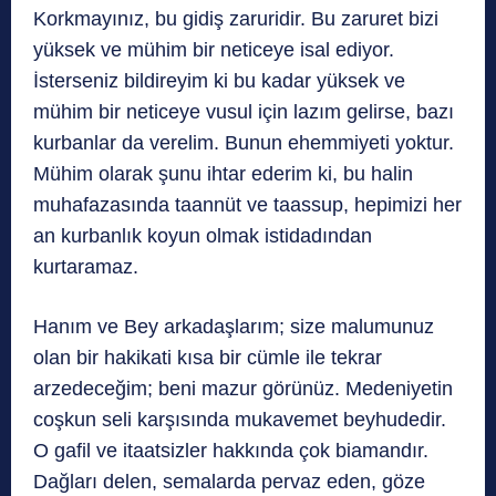
Korkmayınız, bu gidiş zaruridir. Bu zaruret bizi
yüksek ve mühim bir neticeye isal ediyor.
İsterseniz bildireyim ki bu kadar yüksek ve
mühim bir neticeye vusul için lazım gelirse, bazı
kurbanlar da verelim. Bunun ehemmiyeti yoktur.
Mühim olarak şunu ihtar ederim ki, bu halin
muhafazasında taannüt ve taassup, hepimizi her
an kurbanlık koyun olmak istidadından
kurtaramaz.
Hanım ve Bey arkadaşlarım; size malumunuz
olan bir hakikati kısa bir cümle ile tekrar
arzedeceğim; beni mazur görünüz. Medeniyetin
coşkun seli karşısında mukavemet beyhudedir.
O gafil ve itaatsizler hakkında çok biamandır.
Dağları delen, semalarda pervaz eden, göze