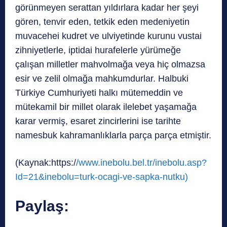
görünmeyen serattan yıldırlara kadar her şeyi
gören, tenvir eden, tetkik eden medeniyetin
muvacehei kudret ve ulviyetinde kurunu vustai
zihniyetlerle, iptidai hurafelerle yürümeğe
çalışan milletler mahvolmağa veya hiç olmazsa
esir ve zelil olmağa mahkumdurlar. Halbuki
Türkiye Cumhuriyeti halkı mütemeddin ve
mütekamil bir millet olarak ilelebet yaşamağa
karar vermiş, esaret zincirlerini ise tarihte
namesbuk kahramanlıklarla parça parça etmiştir.
(Kaynak:https:/
/www.inebolu.bel.tr/inebolu.asp?
Id=21&inebolu=turk-ocagi-ve-sapka-nutku)
Paylaş: