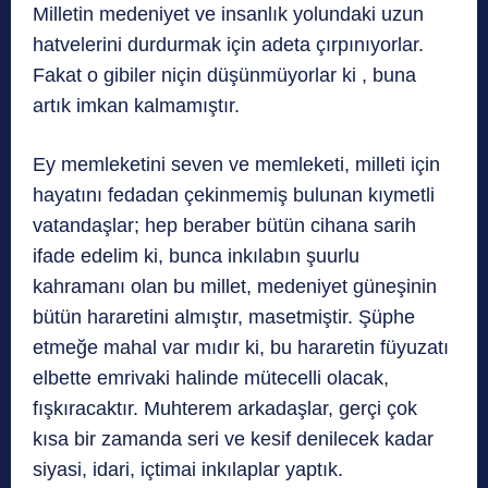
Milletin medeniyet ve insanlık yolundaki uzun
hatvelerini durdurmak için adeta çırpınıyorlar.
Fakat o gibiler niçin düşünmüyorlar ki , buna
artık imkan kalmamıştır.
Ey memleketini seven ve memleketi, milleti için
hayatını fedadan çekinmemiş bulunan kıymetli
vatandaşlar; hep beraber bütün cihana sarih
ifade edelim ki, bunca inkılabın şuurlu
kahramanı olan bu millet, medeniyet güneşinin
bütün hararetini almıştır, masetmiştir. Şüphe
etmeğe mahal var mıdır ki, bu hararetin füyuzatı
elbette emrivaki halinde mütecelli olacak,
fışkıracaktır. Muhterem arkadaşlar, gerçi çok
kısa bir zamanda seri ve kesif denilecek kadar
siyasi, idari, içtimai inkılaplar yaptık.