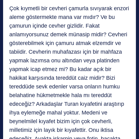
Çok kıymetli bir cevheri çamurla sıvıyarak enzori
aleme göstermekte mana var mıdır? Ve bu
çamurun içinde cevher gizlidir. Fakat
anlamıyorsunuz demek münasip midir? Cevheri
gösterebilmek için çamuru atmak elzemdir ve
tabiidir. Cevherin muhafazası için bir mahfaza
yapmak lazımsa onu altından veya platinden
yapmak icap etmez mi? Bu kadar açık bir
hakikat karşısında tereddüt caiz midir? Bizi
tereddüde sevk edenler varsa onların humku
belahatine hükmetmekle hala mı tereddüt
edeceğiz? Arkadaşlar Turan kıyafetini araştırıp
ihya eylemeğe mahal yoktur. Medeni ve
beynelmilel kıyafet bizim için çok cevherli,
milletimiz için layık bir kıyafettir. Onu iktisa
edeceğiz. Ayakta iskarpin veya fotin, bacakta