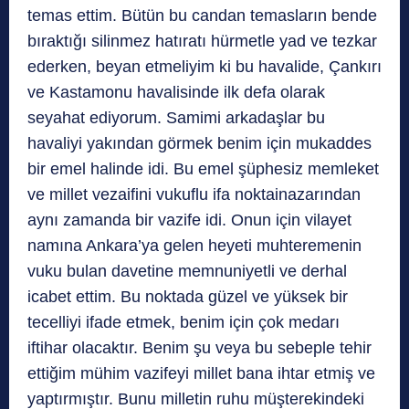
temas ettim. Bütün bu candan temasların bende
bıraktığı silinmez hatıratı hürmetle yad ve tezkar
ederken, beyan etmeliyim ki bu havalide, Çankırı
ve Kastamonu havalisinde ilk defa olarak
seyahat ediyorum. Samimi arkadaşlar bu
havaliyi yakından görmek benim için mukaddes
bir emel halinde idi. Bu emel şüphesiz memleket
ve millet vezaifini vukuflu ifa noktainazarından
aynı zamanda bir vazife idi. Onun için vilayet
namına Ankara’ya gelen heyeti muhteremenin
vuku bulan davetine memnuniyetli ve derhal
icabet ettim. Bu noktada güzel ve yüksek bir
tecelliyi ifade etmek, benim için çok medarı
iftihar olacaktır. Benim şu veya bu sebeple tehir
ettiğim mühim vazifeyi millet bana ihtar etmiş ve
yaptırmıştır. Bunu milletin ruhu müşterekindeki