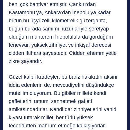
beni çok bahtiyar etmiştir. Çankırı’dan
Kastamonu’ya, Ankara’dan İnebolu’ya kadar
bütün bu üçyüzelli kilometrelik güzergahta,
bugün burada samimi huzurlarıyle şerefyap
olduğum muhterem İnebolulularda gördüğüm
tenevvür, yüksek zihniyet ve inkişaf derecesi
cidden iftihara şayestedir. Cidden ehemmiyetle
zikre şayandır.
Güzel kalpli kardeşler; bu bariz hakikatın aksini
iddia edenlerin de, mevcudiyetini düşündükçe
mütellim oluyorum. Bu gibiler millete kendi
gafletlerini umumi zannetmek gafleti
amikasındadırlar. Kendi dar zihniyetlerini vahidi
kıyası tutarak milleti her türlü yüksek
teceddütten mahrum etmeğe kalkışıyorlar.