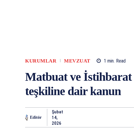
KURUMLAR
MEVZUAT
1
min.
Read
Matbuat ve İstihbara
teşkiline dair kanun
Şubat
14,
Editör
2026