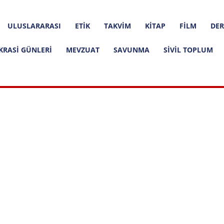
ULUSLARARASI
ETIK
TAKVIM
KITAP
FILM
DER
KRASI GÜNLERI
MEVZUAT
SAVUNMA
SIVIL TOPLUM