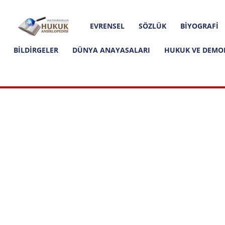
Hakkımızda
İletişim
Editoryal İlkeler
Hukuk
EVRENSEL
SÖZLÜK
BIYOGRAFI
Ansiklopedisi
BILDIRGELER
DÜNYA ANAYASALARI
HUKUK VE DEMO