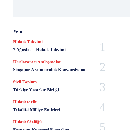
20 Aralık Dayanışma Günü
20 Haziran
20 Kasım
20 Nisan
20 Ocak
20 Şubat
20 Temmuz
2007 Anayasa Taslağı
2021 Eylem Planı
21 Ağustos
21 Aralık
21 Eylül
21 Haziran
Yeni
21 Kasım
21 Mart
21 Nisan
21 Ocak
21. Yüzyılda Avukat
22 Ağustos
22 Aralık
Hukuk Takvimi
22 Mart
22 Nisan
22 Ocak
23 Aralık
7 Ağustos – Hukuk Takvimi
23 Ekim
23 Haziran
23 Nisan
23 Ocak
Uluslararası Antlaşmalar
23 Şubat
24 Ağustos
24 Aralık
24 Ekim
Singapur Arabuluculuk Konvansiyonu
24 Kasım
24 Mart
24 Ocak
24 Temmuz
25 Ağustos
25 Aralık
25 Ekim
25 Eylül
Sivil Toplum
25 Kasım
25 Mart
25 Nisan
25 Ocak
Türkiye Yazarlar Birliği
26 Ağustos
26 Aralık
26 Ekim
26 Eylül
Hukuk tarihi
26 Haziran
26 Kasım
26 Ocak
27 Aralık
27 Ekim
27 Kasım
27 Mayıs
Tekâlif-i Milliye Emirleri
27 Mayıs Darbe Bildirisi
27 Mayıs Darbesi
Hukuk Sözlüğü
27 Nisan
27 Nisan Muhtırası
28 Ağustos
Erzurum Kongresi Kararları