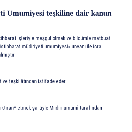
ti Umumiyesi teşkiline dair kanun
stihbarat işleriyle meşgul olmak ve bilcümle matbuat
stihbarat müdiriyeti umumiyesi» unvanı ile icra
lmiştir.
 ve teşkilâtından istifade eder.
 iktiran* etmek şartiyle Miidiri umumî tarafından