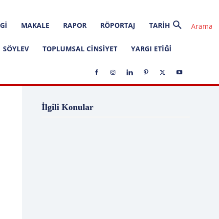
GI
MAKALE
RAPOR
RÖPORTAJ
TARIH
SÖYLEV
TOPLUMSAL CINSIYET
YARGI ETIĞI
1 Ağustos
1 Aralık
1 Eylül
1 Kasım
İlgili Konular
1 Liralık Dava
1 Mayıs
1 Ocak
1 Şubat
10 Ağustos
10 Aralık
10 Emir
10 Haziran
10 Kasım
10 Nisan
10 Ocak
10 Şubat
11 Ağustos
11 Eylül
11 Eylül saldırıları
11 Haziran
11 Mayıs
11 Ocak
11 Şubat
11 Temmuz
12 Ağustos
12 Angry Men
12 Aralık
12 Ekim
12 Eylül
12 Eylül Anayasası
12 Eylül Darbe Bildirisi
12 Eylül Darbesi
12 Eylül Davası
12 Haziran