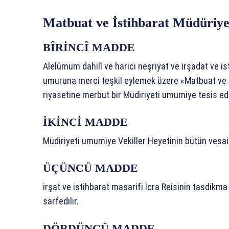
Matbuat ve İstihbarat Müdüriye
BÎRİNCÎ MADDE
Alelûmum dahilî ve harici neşriyat ve irşadat ve i
umuruna merci teşkil eylemek üzere «Matbuat ve i
riyasetine merbut bir Müdiriyeti umumiye tesis edi
İKİNCİ MADDE
Müdiriyeti umumiye Vekiller Heyetinin bütün vesait
ÜÇÜNCÜ MADDE
irşat ve istihbarat masarifi İcra Reisinin tasdikma
sarfedilir.
DÖRDÜNCÜ MADDE