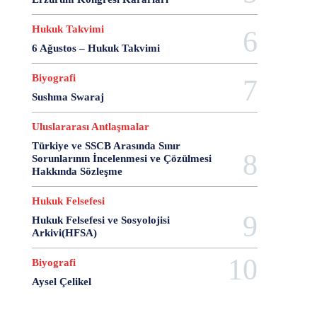
28 Haziran
28 Mart
28 Nisan
28 Ocak
28 Şubat
28 Şubat Darbesi
28 Şubat Kararları
Hukuk Takvimi
28 Temmuz
2863 Sayılı Kanun
29 Ağustos
6 Ağustos – Hukuk Takvimi
29 Ekim
29 Kasım
29 Mart
29 Ocak
Biyografi
29 Temmuz
298 Sayılı Kanun
3 Ağustos
Sushma Swaraj
3 Ekim
3 Nisan
3 Ocak
30 Ağustos
30 Aralık
30 Ekim
30 Kasım
30 Mart
Uluslararası Antlaşmalar
30 Ocak
30 Temmuz
31 Aralık
31 Ekim
Türkiye ve SSCB Arasında Sınır
31 Ocak
31 Temmuz
33 Kurşun Olayı
Sorunlarının İncelenmesi ve Çözülmesi
4 Ağustos
4 Mayıs
4 Şubat
4 Temmuz
Hakkında Sözleşme
49'lar Davası
5 Ağustos
5 Aralık
5 Ekim
Hukuk Felsefesi
5 Kasım
5 Nisan
5 Nisan Avukatlar Günü
Hukuk Felsefesi ve Sosyolojisi
5816 sayılı Kanun
6 Ağustos
6 Aralık
Arkivi(HFSA)
6 Haziran
6 Kasım
6 Mart
6 Mayıs
Biyografi
6 Nisan
6 Ocak
6 Şubat
6 Temmuz
6-7 Eylül Olayları
6284
7 Ağustos
7 Aralık
Aysel Çelikel
7 Eylül
7 Kasım
7 Mart
7 Mayıs
7 Ocak