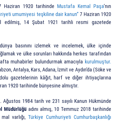
 7 Haziran 1920 tarihinde
Mustafa Kemal Paşa
‘nın
riyeti umumiyesi teşkiline dair kanun”
7 Haziran 1920
l edilmiş, 14 Şubat 1921 tarihli resmi gazetede
dünya basınını izlemek ve incelemek, ülke içinde
 sağlamak ve ülke sorunları hakkında herkes tarafından
 tarafta muhabirler bulundurmak amacıyla
kurulmuştur.
rabzon, Antalya, Kars, Adana, İzmit ve Aydın’da (Söke ve
olu gazetelerinin kâğıt, harf ve diğer ihtiyaçlarına
ran 1920 tarihinde bünyesine almıştır.
. Ağustos 1984 tarih ve 231 sayılı Kanun Hükmünde
el Müdürlüğü
adını almış, 10 Temmuz 2018 tarihinde
 mal varlığı,
Türkiye Cumhuriyeti Cumhurbaşkanlığı