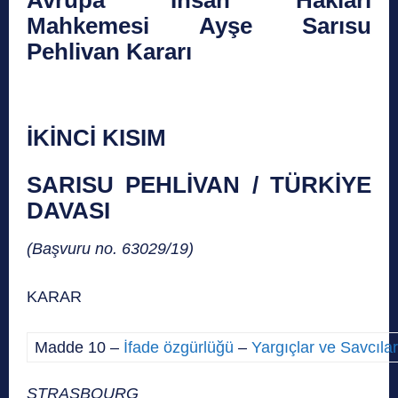
Avrupa İnsan Hakları
Mahkemesi Ayşe Sarısu
Pehlivan Kararı
İKİNCİ KISIM
SARISU PEHLİVAN / TÜRKİYE
DAVASI
(Başvuru no. 63029/19)
KARAR
Madde 10 –
İfade özgürlüğü
–
Yargıçlar ve Savcıla
STRASBOURG