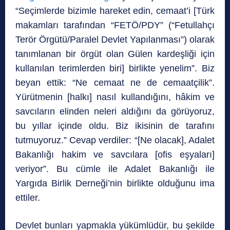
“Seçimlerde bizimle hareket edin, cemaat’i [Türk
makamları tarafından “FETÖ/PDY” (“Fetullahçı
Terör Örgütü/Paralel Devlet Yapılanması”) olarak
tanımlanan bir örgüt olan Gülen kardeşliği için
kullanılan terimlerden biri] birlikte yenelim”. Biz
beyan ettik: “Ne cemaat ne de cemaatçilik”.
Yürütmenin [halkı] nasıl kullandığını, hâkim ve
savcıların elinden neleri aldığını da görüyoruz,
bu yıllar içinde oldu. Biz ikisinin de tarafını
tutmuyoruz.” Cevap verdiler: “[Ne olacak], Adalet
Bakanlığı hakim ve savcılara [ofis eşyaları]
veriyor”. Bu cümle ile Adalet Bakanlığı ile
Yargıda Birlik Derneği’nin birlikte olduğunu ima
ettiler.
Devlet bunları yapmakla yükümlüdür, bu şekilde