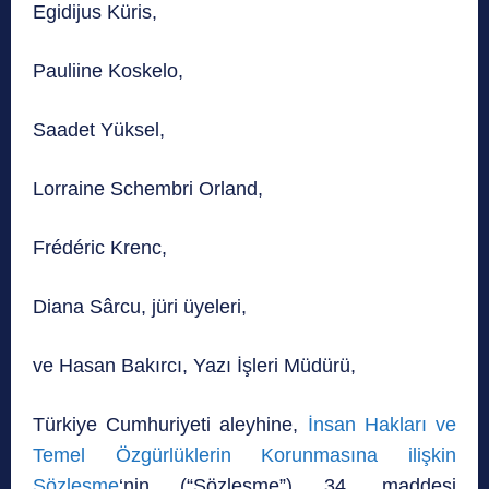
Egidijus Küris,
Pauliine Koskelo,
Saadet Yüksel,
Lorraine Schembri Orland,
Frédéric Krenc,
Diana Sârcu, jüri üyeleri,
ve Hasan Bakırcı, Yazı İşleri Müdürü,
Türkiye Cumhuriyeti aleyhine,
İnsan Hakları ve
Temel Özgürlüklerin Korunmasına ilişkin
Sözleşme
‘nin (“Sözleşme”) 34. maddesi