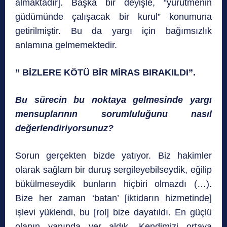
almaktadır]. Başka bir deyişle, “yürütmenin
güdümünde çalışacak bir kurul” konumuna
getirilmiştir. Bu da yargı için bağımsızlık
anlamına gelmemektedir.
” BİZLERE KÖTÜ BİR MİRAS BIRAKILDI”.
Bu sürecin bu noktaya gelmesinde yargı
mensuplarının sorumluluğunu nasıl
değerlendiriyorsunuz?
Sorun gerçekten bizde yatıyor. Biz hakimler
olarak sağlam bir duruş sergileyebilseydik, eğilip
bükülmeseydik bunların hiçbiri olmazdı (…).
Bize her zaman ‘batan’ [iktidarın hizmetinde]
işlevi yüklendi, bu [rol] bize dayatıldı. En güçlü
olanın yanında yer aldık. Kendimizi ortaya