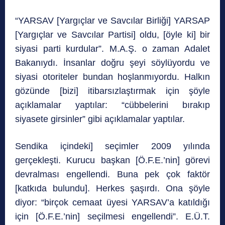
“YARSAV [Yargıçlar ve Savcılar Birliği] YARSAP
[Yargıçlar ve Savcılar Partisi] oldu, [öyle ki] bir
siyasi parti kurdular”. M.A.Ş. o zaman Adalet
Bakanıydı. İnsanlar doğru şeyi söylüyordu ve
siyasi otoriteler bundan hoşlanmıyordu. Halkın
gözünde [bizi] itibarsızlaştırmak için şöyle
açıklamalar yaptılar: “cübbelerini bırakıp
siyasete girsinler” gibi açıklamalar yaptılar.
Sendika içindeki] seçimler 2009 yılında
gerçekleşti. Kurucu başkan [Ö.F.E.’nin] görevi
devralması engellendi. Buna pek çok faktör
[katkıda bulundu]. Herkes şaşırdı. Ona şöyle
diyor: “birçok cemaat üyesi YARSAV’a katıldığı
için [Ö.F.E.’nin] seçilmesi engellendi”. E.Ü.T.