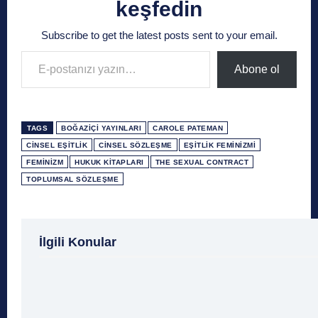
keşfedin
Subscribe to get the latest posts sent to your email.
E-postanızı yazın…
Abone ol
TAGS
BOĞAZIÇI YAYINLARI
CAROLE PATEMAN
CINSEL EŞITLIK
CINSEL SÖZLEŞME
EŞITLIK FEMINIZMI
FEMINIZM
HUKUK KITAPLARI
THE SEXUAL CONTRACT
TOPLUMSAL SÖZLEŞME
1 Ağustos
1 Aralık
1 Eylül
1 Kasım
1 Liralı
İlgili Konular
1 Mayıs
1 Ocak
1 Şubat
10 Ağustos
10 
10 Emir
10 Haziran
10 Kasım
10 Nisan
10
10 Şubat
11 Ağustos
11 Eylül
11 Eylül saldı
11 Haziran
11 Mayıs
11 Ocak
11 Şubat
11 Te