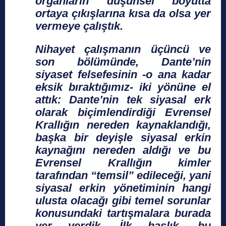
organların düşünsel boyutta
ortaya çıkışlarına kısa da olsa yer
vermeye çalıştık.
Nihayet çalışmanın üçüncü ve
son bölümünde, Dante’nin
siyaset felsefesinin -o ana kadar
eksik bıraktığımız- iki yönüne el
attık: Dante’nin tek siyasal erk
olarak biçimlendirdiği Evrensel
Krallığın nereden kaynaklandığı,
başka bir deyişle siyasal erkin
kaynağını nereden aldığı ve bu
Evrensel Krallığın kimler
tarafından “temsil” edileceği, yani
siyasal erkin yönetiminin hangi
ulusta olacağı gibi temel sorunlar
konusundaki tartışmalara burada
yer verdik. İlk başlık, bu