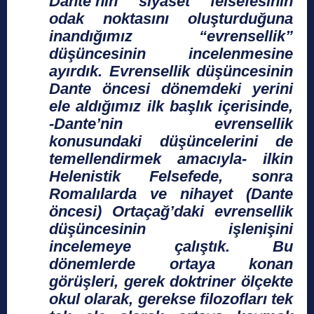
Dante’nin siyaset felsefesinin
odak noktasını oluşturduğuna
inandığımız “evrensellik”
düşüncesinin incelenmesine
ayırdık. Evrensellik düşüncesinin
Dante öncesi dönemdeki yerini
ele aldığımız ilk başlık içerisinde,
-Dante’nin evrensellik
konusundaki düşüncelerini de
temellendirmek amacıyla- ilkin
Helenistik Felsefede, sonra
Romalılarda ve nihayet (Dante
öncesi) Ortaçağ’daki evrensellik
düşüncesinin işlenişini
incelemeye çalıştık. Bu
dönemlerde ortaya konan
görüşleri, gerek doktriner ölçekte
okul olarak, gerekse filozofları tek