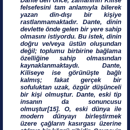
Dante’den önce, zamanının Kilise
felsefesini tam anlamıyla bilerek
yazan din-dışı bir kişiye
rastlanmamaktadır. Dante, dinin
devlette önde gelen bir yere sahip
olmasını istiyordu. Bu istek, dinin
doğru ve/veya üstün oluşundan
değil; toplumu birbirine bağlama
özelliğine sahip olmasından
kaynaklanmaktaydı. Dante,
Kiliseye ise görünüşte bağlı
kalmış; fakat gerçek bir
sofuluktan uzak, özgür düşünceli
bir kişi olmuştur. Dante, eski tip
insanın da sonuncusu
olmuştur[15]. O, eski dünya ile
modern dünyayı birleştirmek
üzere çağların kasırgası üzerine