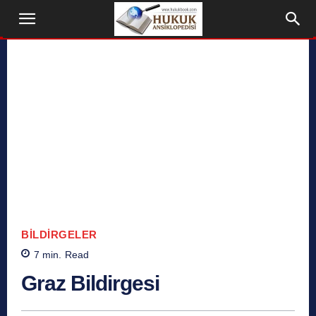
BILDIRGELER
7
min.
Read
Graz Bildirgesi