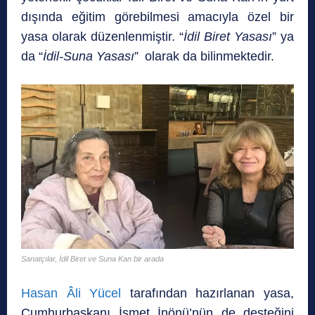
dışında eğitim görebilmesi amacıyla özel bir
yasa olarak düzenlenmiştir. “
İdil Biret Yasası
” ya
da “
İdil-Suna Yasası
”
olarak da bilinmektedir.
Sanatçılar, İdil Biret ve Suna Kan bir arada
Hasan Âli Yücel
tarafından
hazırlanan yasa,
Cumhurbaşkanı İsmet İnönü’nün de desteğini