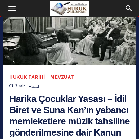
HUKUK TARIHI
MEVZUAT
3
min.
Read
Harika Çocuklar Yasası – İdil
Biret ve Suna Kan’ın yabancı
memleketlere müzik tahsiline
gönderilmesine dair Kanun