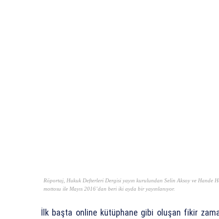
Röportaj, Hukuk Defterleri Dergisi yayın kurulundan Selin Aksoy ve Hande He
mottosu ile Mayıs 2016’dan beri iki ayda bir yayınlanıyor.
İlk başta online kütüphane gibi oluşan fikir zama