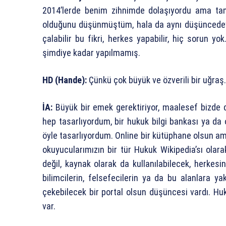
2014’lerde benim zihnimde dolaşıyordu ama ta
olduğunu düşünmüştüm, hala da aynı düşüncedeyim. 
çalabilir bu fikri, herkes yapabilir, hiç sorun
şimdiye kadar yapılmamış.
HD (Hande):
Çünkü çok büyük ve özverili bir uğraş.
İA:
Büyük bir emek gerektiriyor, maalesef bizde 
hep tasarlıyordum, bir hukuk bilgi bankası ya da
öyle tasarlıyordum. Online bir kütüphane olsun ama 
okuyucularımızın bir tür Hukuk Wikipedia’sı olarak
değil, kaynak olarak da kullanılabilecek, herkes
bilimcilerin, felsefecilerin ya da bu alanlara ya
çekebilecek bir portal olsun düşüncesi vardı. Huku
var.