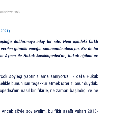
niş bir yer verdi.
.2021)
oşluğu doldurmaya aday bir site. Hem içindeki farklı
yle verilen gönüllü emeğin sonucunda oluşuyor. Biz de bu
him Aycan ile Hukuk Ansiklopedisi’ne, hukuk eğitimi ve
rçok söyleşi yaptınız ama sanıyoruz ilk defa Hukuk
celikle bunun için teşekkür etmek isteriz, onur duyduk.
opedisi’nin nasıl bir fikirle, ne zaman başladığı ve ne
. Ancak şöyle söyleyelim, bu fikir aşağı yukarı 2013-