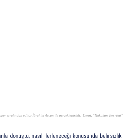
per tarafından editör İbrahim Aycan ile gerçekleştirildi. Dergi, “Hukukun Tersyüzü”
nla dönüştü, nasıl ilerleneceği konusunda belirsizlik