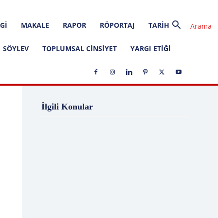
GI
MAKALE
RAPOR
RÖPORTAJ
TARIH
SÖYLEV
TOPLUMSAL CINSIYET
YARGI ETIĞI
1 Ağustos
1 Aralık
1 Eylül
1 Kasım
İlgili Konular
1 Liralık Dava
1 Mayıs
1 Ocak
1 Şubat
10 Ağustos
10 Aralık
10 Emir
10 Haziran
10 Kasım
10 Nisan
10 Ocak
10 Şubat
11 Ağustos
11 Eylül
11 Eylül saldırıları
11 Haziran
11 Mayıs
11 Ocak
11 Şubat
11 Temmuz
12 Ağustos
12 Angry Men
12 Aralık
12 Ekim
12 Eylül
12 Eylül Anayasası
12 Eylül Darbe Bildirisi
12 Eylül Darbesi
12 Eylül Davası
12 Haziran