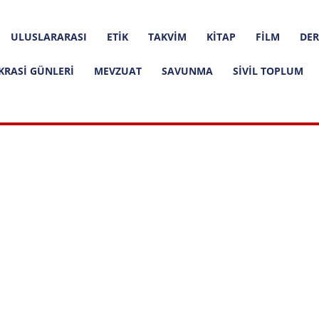
ULUSLARARASI
ETIK
TAKVIM
KITAP
FILM
DER
KRASI GÜNLERI
MEVZUAT
SAVUNMA
SIVIL TOPLUM