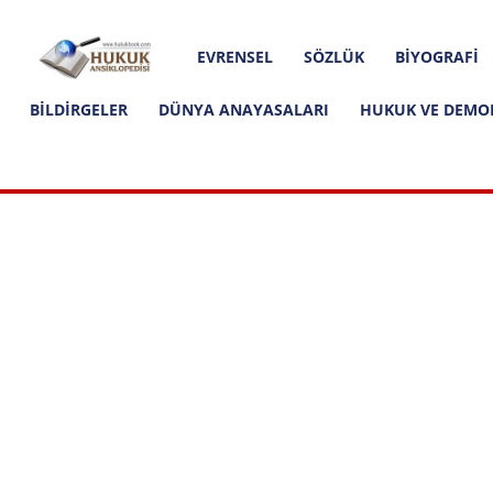
Hakkımızda
İletişim
Editoryal İlkeler
Hukuk
EVRENSEL
SÖZLÜK
BIYOGRAFI
Ansiklopedisi
BILDIRGELER
DÜNYA ANAYASALARI
HUKUK VE DEMO