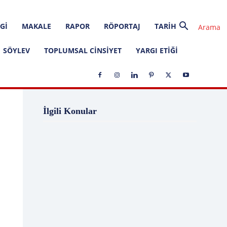
GI
MAKALE
RAPOR
RÖPORTAJ
TARIH
SÖYLEV
TOPLUMSAL CINSIYET
YARGI ETIĞI
1 Ağustos
1 Aralık
1 Eylül
1 Kasım
İlgili Konular
1 Liralık Dava
1 Mayıs
1 Ocak
1 Şubat
10 Ağustos
10 Aralık
10 Emir
10 Haziran
10 Kasım
10 Nisan
10 Ocak
10 Şubat
11 Ağustos
11 Eylül
11 Eylül saldırıları
11 Haziran
11 Mayıs
11 Ocak
11 Şubat
11 Temmuz
12 Ağustos
12 Angry Men
12 Aralık
12 Ekim
12 Eylül
12 Eylül Anayasası
12 Eylül Darbe Bildirisi
12 Eylül Darbesi
12 Eylül Davası
12 Haziran