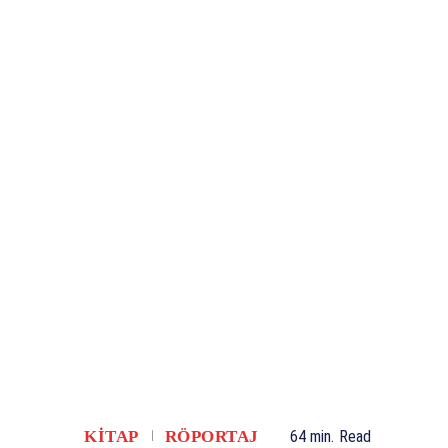
KITAP
RÖPORTAJ
64
min.
Read