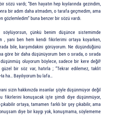
bir sözü vardı; “Ben hayatın hep kıyılarında gezindim,
onra bir adım daha atmadım, o tarafa geçmedim, ama
n gözlemledim” buna benzer bir sözü vardı.
ru söylüyorsun, çünkü benim düşünce sistemimde
 , yani ben hem kendi fikirlerimi ortaya koyarken,
sırada bile, karşımdakini görüyorum. Ne düşündüğünü
 ona göre bir daha düşünüyorum ben o sırada, o sırada
 düşünmüş oluyorum böylece, sadece bir kere değil!
zel bir söz var, hatırla ; ‘’Tekrar edilemez, taklit
? Ha ha… Bayılıyorum bu lafa…
yani sizin hakkınızda insanlar şöyle düşünmüyor değil
bu fikirlerini konuşacak işte şimdi diye düşünmüyor,
y çıkabilir ortaya, tamamen farklı bir şey çıkabilir, ama
i konuşsam diye bir kaygı yok, konuşmama, söylememe