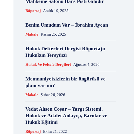
Mahkeme Salonu Dans Pisti Gibidir
18 Aralık
18 Kasım
18 Mart
18 Mayıs
Röportaj
Aralık 10, 2025
18 Nisan
18 Ocak
1876 Anayasası
19 Ağustos
19 Aralık
19 Eylül
19 Haziran
Benim Umudum Var – İbrahim Aycan
19 Kasım
19 Mayıs
Makale
Kasım 25, 2025
19 Mayıs Atatürk'ü Anma Gençlik ve Spor Bayramı
19 Nisan
19 Ocak
19 Şubat
19 Temmuz
Hukuk Defterleri Dergisi Röportajı:
1921 Af Kanunu
1921 Anayasası
Hukukun Tersyüzü
1922 Genel Af Kanunu
1924 Anayasası
Hukuk Ve Felsefe Dergileri
Ağustos 4, 2026
1933 Genel Af Kanunu
1947 Yardım Antlaşması
1958 Orman Affı
1960 Af Kanunu
1960 Darbesi
Memnuniyetsizlerin bir öngörüsü ve
1960 Ek Af Kanunu
1960 Geçici Anayasası
planı var mı?
1960 Genel Af Kanunu
1961 Anayasası
Makale
Şubat 26, 2026
1961 Halkoylaması
1966 Genel Af Kanunu
1966 Genel Affı
1982 Anayasası
1984
Vedat Ahsen Coşar – Yargı Sistemi,
1985 Af Kanunu
2 Ağustos
2 Aralık
2 Ekim
Hukuk ve Adalet Anlayışı, Barolar ve
Hukuk Eğitimi
2 Eylül
2 Kasım
2 Nisan
2 Ocak
2 Şubat
20 Ağustos
20 Aralık
Röportaj
Ekim 21, 2022