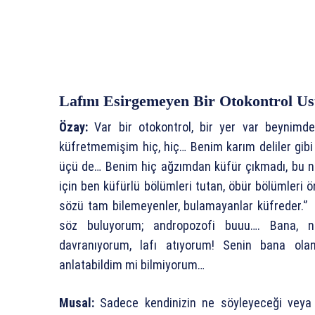
Lafını Esirgemeyen Bir Otokontrol Us
Özay:
Var bir otokontrol, bir yer var beynimde
küfretmemişim hiç, hiç… Benim karım deliler gibi 
üçü de… Benim hiç ağzımdan küfür çıkmadı, bu 
için ben küfürlü bölümleri tutan, öbür bölümleri ö
sözü tam bilemeyenler, bulamayanlar küfreder.‘
söz buluyorum; andropozofi buuu…. Bana, na
davranıyorum, lafı atıyorum! Senin bana ola
anlatabildim mi bilmiyorum…
Musal:
Sadece kendinizin ne söyleyeceği veya