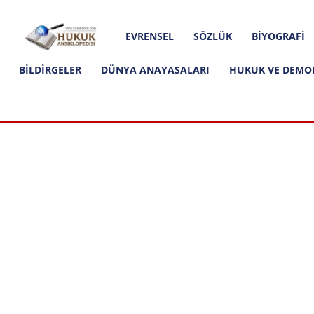
Hakkımızda
İletişim
Editoryal İlkeler
Hukuk
EVRENSEL
SÖZLÜK
BIYOGRAFI
Ansiklopedisi
BILDIRGELER
DÜNYA ANAYASALARI
HUKUK VE DEMO