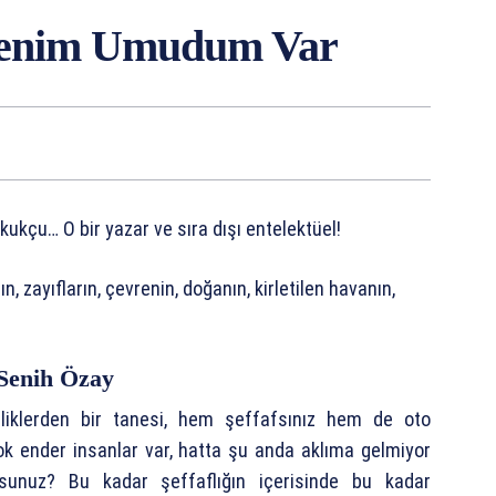
Benim Umudum Var
kçu… O bir yazar ve sıra dışı entelektüel!
n, zayıfların, çevrenin, doğanın, kirletilen havanın,
 Senih Özay
iklerden bir tanesi, hem şeffafsınız hem de oto
ok ender insanlar var, hatta şu anda aklıma gelmiyor
rsunuz? Bu kadar şeffaflığın içerisinde bu kadar