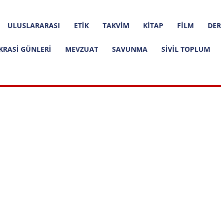
ULUSLARARASI
ETIK
TAKVIM
KITAP
FILM
DER
KRASI GÜNLERI
MEVZUAT
SAVUNMA
SIVIL TOPLUM