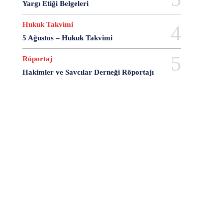
Yargı Etiği Belgeleri
28 Haziran
28 Mart
28 Nisan
28 Ocak
28 Şubat
28 Şubat Darbesi
28 Şubat Kararları
Hukuk Takvimi
28 Temmuz
2863 Sayılı Kanun
29 Ağustos
5 Ağustos – Hukuk Takvimi
29 Ekim
29 Kasım
29 Mart
29 Ocak
29 Temmuz
298 Sayılı Kanun
3 Ağustos
Röportaj
3 Ekim
3 Nisan
3 Ocak
30 Ağustos
Hakimler ve Savcılar Derneği Röportajı
30 Aralık
30 Ekim
30 Kasım
30 Mart
30 Ocak
30 Temmuz
31 Aralık
31 Ekim
31 Ocak
31 Temmuz
33 Kurşun Olayı
4 Ağustos
4 Mayıs
4 Şubat
4 Temmuz
49'lar Davası
5 Ağustos
5 Aralık
5 Ekim
5 Kasım
5 Nisan
5 Nisan Avukatlar Günü
5816 sayılı Kanun
6 Ağustos
6 Aralık
6 Haziran
6 Kasım
6 Mart
6 Mayıs
6 Nisan
6 Ocak
6 Şubat
6 Temmuz
6-7 Eylül Olayları
6284
7 Ağustos
7 Aralık
7 Eylül
7 Kasım
7 Mart
7 Mayıs
7 Ocak