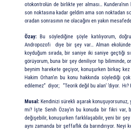
otokontrolün de birlikte yer alması… Kundera’nın 
son noktasına kadar geldim ama son noktadan s
oradan sonrasının ne olacağını en yakın mesafede
Özay:
Bu söylediğine şöyle katılıyorum, doğ
Andropozofi diye bir şey var… Alman ekolünden
koyduğum sırada, bir saniye iki saniye geçtiği 
görüyorum, buna bir şey deniliyor tıp biliminde,
beynim harekete geçiyor, konuşurken birkaç kez
Hakim Orhan’ın bu konu hakkında söylediği çok gü
edilemez” diyor; ‘’Teorik değil bu alan‘ ’diyor. Hı
Musal:
Kendinizi sürekli aşarak konuşuyorsunuz, 
mi? İşte Senih Özay’ın bu konuda bir fikri var, 
değişebilir, konuşurken farklılaşabilir, yeni bir şe
aynı zamanda bir şeffaflık da barındırıyor. Ney