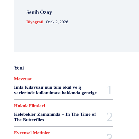
20 Aralık Dayanışma Günü
20 Haziran
20 Kasım
Senih Özay
20 Nisan
20 Ocak
20 Şubat
20 Temmuz
2007 Anayasa Taslağı
2021 Eylem Planı
Biyografi
Ocak 2, 2026
21 Ağustos
21 Aralık
21 Eylül
21 Haziran
21 Kasım
21 Mart
21 Nisan
21 Ocak
21. Yüzyılda Avukat
22 Ağustos
22 Aralık
22 Mart
22 Nisan
22 Ocak
23 Aralık
23 Ekim
23 Haziran
23 Nisan
23 Ocak
Yeni
23 Şubat
24 Ağustos
24 Aralık
24 Ekim
24 Kasım
24 Mart
24 Ocak
24 Temmuz
Mevzuat
25 Ağustos
25 Aralık
25 Ekim
25 Eylül
İmla Kılavuzu’nun tüm okul ve iş
yerlerinde kullanılması hakkında genelge
25 Kasım
25 Mart
25 Nisan
25 Ocak
26 Ağustos
26 Aralık
26 Ekim
26 Eylül
Hukuk Filmleri
26 Haziran
26 Kasım
26 Ocak
27 Aralık
Kelebekler Zamanında – In The Time of
27 Ekim
27 Kasım
27 Mayıs
The Butterflies
27 Mayıs Darbe Bildirisi
27 Mayıs Darbesi
Evrensel Metinler
27 Nisan
27 Nisan Muhtırası
28 Ağustos