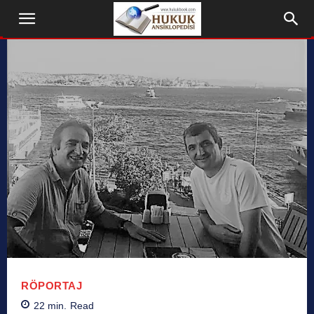
RÖPORTAJ
22
min.
Read