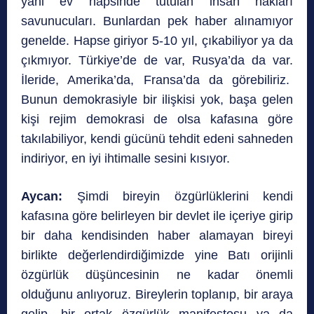
yani ev hapsinde tutulan insan hakları
savunucuları. Bunlardan pek haber alınamıyor
genelde. Hapse giriyor 5-10 yıl, çıkabiliyor ya da
çıkmıyor. Türkiye’de de var, Rusya’da da var.
İleride, Amerika’da, Fransa’da da görebiliriz.
Bunun demokrasiyle bir ilişkisi yok, başa gelen
kişi rejim demokrasi de olsa kafasına göre
takılabiliyor, kendi gücünü tehdit edeni sahneden
indiriyor, en iyi ihtimalle sesini kısıyor.
Aycan:
Şimdi bireyin özgürlüklerini kendi
kafasına göre belirleyen bir devlet ile içeriye girip
bir daha kendisinden haber alamayan bireyi
birlikte değerlendirdiğimizde yine Batı orijinli
özgürlük düşüncesinin ne kadar önemli
olduğunu anlıyoruz. Bireylerin toplanıp, bir araya
gelip, bir ortak özgürlük manifestosu ya da