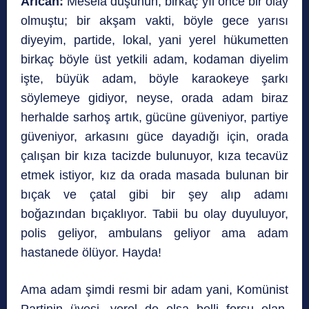
Arıcan:
Mesela düşünün, birkaç yıl önce bir olay
olmuştu; bir akşam vakti, böyle gece yarısı
diyeyim, partide, lokal, yani yerel hükumetten
birkaç böyle üst yetkili adam, kodaman diyelim
işte, büyük adam, böyle karaokeye şarkı
söylemeye gidiyor, neyse, orada adam biraz
herhalde sarhoş artık, gücüne güveniyor, partiye
güveniyor, arkasını güce dayadığı için, orada
çalışan bir kıza tacizde bulunuyor, kıza tecavüz
etmek istiyor, kız da orada masada bulunan bir
bıçak ve çatal gibi bir şey alıp adamı
boğazından bıçaklıyor. Tabii bu olay duyuluyor,
polis geliyor, ambulans geliyor ama adam
hastanede ölüyor. Hayda!
Ama adam şimdi resmi bir adam yani, Komünist
Partinin üyesi, yerel de olsa belli forsu olan,