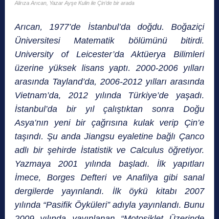
Alirıza Arıcan, Yazar Ayşe Kulin ile Çin’de bir arada
Arıcan, 1977’de İstanbul’da doğdu. Boğaziçi
Üniversitesi Matematik bölümünü bitirdi.
University of Leicester’da Aktüerya Bilimleri
üzerine yüksek lisans yaptı. 2000-2006 yılları
arasında Tayland’da, 2006-2012 yılları arasında
Vietnam’da, 2012 yılında Türkiye’de yaşadı.
İstanbul’da bir yıl çalıştıktan sonra Doğu
Asya’nın yeni bir çağrısına kulak verip Çin’e
taşındı. Şu anda Jiangsu eyaletine bağlı Çanco
adlı bir şehirde İstatistik ve Calculus öğretiyor.
Yazmaya 2001 yılında başladı. İlk yapıtları
İmece, Borges Defteri ve Anafilya gibi sanal
dergilerde yayınlandı. İlk öykü kitabı 2007
yılında “Pasifik Öyküleri” adıyla yayınlandı. Bunu
2009 yılında yayınlanan “Motosiklet Üzerinde