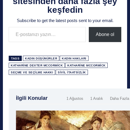
sitesinden daha fazla şey
keşfedin
Subscribe to get the latest posts sent to your email.
E-postanızı yazın…
Abone ol
TAGS
KADIN DÜŞÜNÜRLER
KADIN HAKLARI
KATHARINE DEXTER MCCORMICK
KATHARINE MCCORMICK
SEÇME VE SEÇILME HAKKI
SIVIL İTAATSIZLIK
İlgili Konular
1 Ağustos
1 Aralık
Daha Fazla