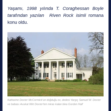
Yaşamı, 1998 yılında T. Coraghessan Boyle
tarafından yazılan Riven Rock isimli
romana
konu oldu.
Katharine Dexter McCormick’un doğduğu ev, dedesi Yargıç Samuel W. Dexter
ve babası Avukat Wirt Dexter’ten miras kalan bina Gordon Hall’