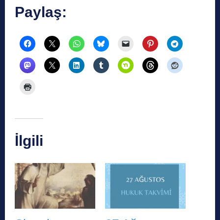
Paylaş:
İlgili