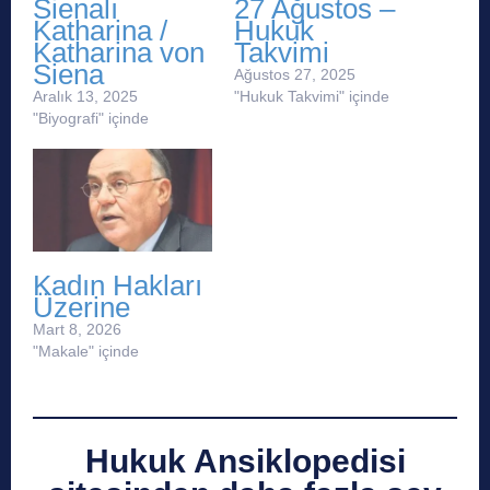
Sienalı
27 Ağustos –
Katharina /
Hukuk
Katharina von
Takvimi
Siena
Ağustos 27, 2025
Aralık 13, 2025
"Hukuk Takvimi" içinde
"Biyografi" içinde
Kadın Hakları
Üzerine
Mart 8, 2026
"Makale" içinde
Hukuk Ansiklopedisi