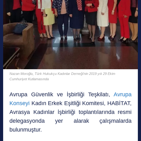
Nazan Moroğlu, Türk Hukukçu Kadınlar Derneği’nin 2019 yılı 29 Ekim
Cumhuriyet Kutlamasında
Avrupa Güvenlik ve İşbirliği Teşkilatı,
Avrupa
Konseyi
Kadın Erkek Eşitliği Komitesi, HABİTAT,
Avrasya Kadınlar İşbirliği toplantılarında resmi
delegasyonda yer alarak çalışmalarda
bulunmuştur.