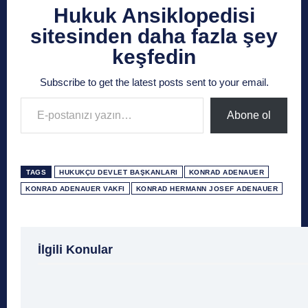
Hukuk Ansiklopedisi
sitesinden daha fazla şey
keşfedin
Subscribe to get the latest posts sent to your email.
E-postanızı yazın…
Abone ol
TAGS
HUKUKÇU DEVLET BAŞKANLARI
KONRAD ADENAUER
KONRAD ADENAUER VAKFI
KONRAD HERMANN JOSEF ADENAUER
1 Ağustos
1 Aralık
1 Eylül
1 Kasım
1 Liralı
İlgili Konular
1 Mayıs
1 Ocak
1 Şubat
10 Ağustos
10 
10 Emir
10 Haziran
10 Kasım
10 Nisan
10
10 Şubat
11 Ağustos
11 Eylül
11 Eylül saldı