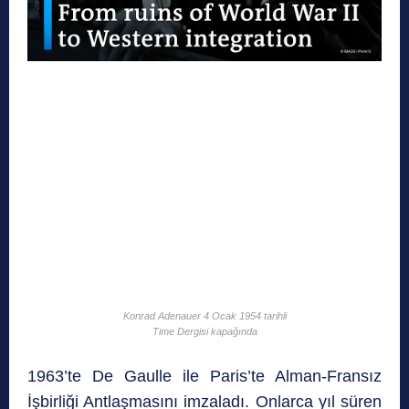
Konrad Adenauer 4 Ocak 1954 tarihli
Time Dergisi kapağında
1963’te De Gaulle ile Paris’te Alman-Fransız
İşbirliği Antlaşmasını imzaladı. Onlarca yıl süren