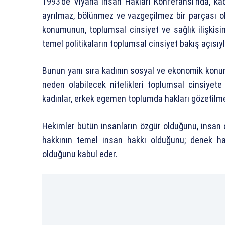
1993’de Viyana İnsan Hakları Konferansı’nda, kad
ayrılmaz, bölünmez ve vazgeçilmez bir parçası old
konumunun, toplumsal cinsiyet ve sağlık ilişkisin
temel politikaların toplumsal cinsiyet bakış açısıy
Bunun yanı sıra kadının sosyal ve ekonomik konumu,
neden olabilecek nitelikleri toplumsal cinsiyete 
kadınlar, erkek egemen toplumda hakları gözetilmes
Hekimler bütün insanların özgür olduğunu, insan o
hakkının temel insan hakkı olduğunu; denek hak
olduğunu kabul eder.