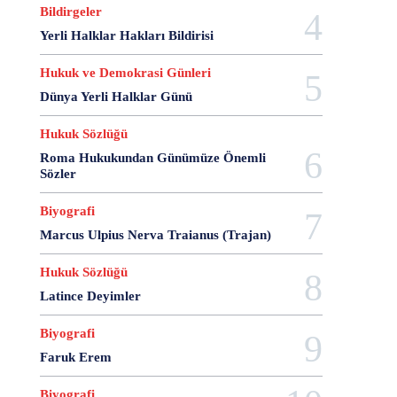
28 Haziran
28 Mart
28 Nisan
28 Ocak
Bildirgeler
28 Şubat
28 Şubat Darbesi
28 Şubat Kararları
Yerli Halklar Hakları Bildirisi
28 Temmuz
2863 Sayılı Kanun
29 Ağustos
Hukuk ve Demokrasi Günleri
29 Ekim
29 Kasım
29 Mart
29 Ocak
Dünya Yerli Halklar Günü
29 Temmuz
298 Sayılı Kanun
3 Ağustos
3 Ekim
3 Nisan
3 Ocak
30 Ağustos
Hukuk Sözlüğü
30 Aralık
30 Ekim
30 Kasım
30 Mart
Roma Hukukundan Günümüze Önemli
30 Ocak
30 Temmuz
31 Aralık
31 Ekim
Sözler
31 Ocak
31 Temmuz
33 Kurşun Olayı
Biyografi
4 Ağustos
4 Mayıs
4 Şubat
4 Temmuz
Marcus Ulpius Nerva Traianus (Trajan)
49'lar Davası
5 Ağustos
5 Aralık
5 Ekim
5 Kasım
5 Nisan
5 Nisan Avukatlar Günü
Hukuk Sözlüğü
5816 sayılı Kanun
6 Ağustos
6 Aralık
Latince Deyimler
6 Haziran
6 Kasım
6 Mart
6 Mayıs
6 Nisan
6 Ocak
6 Şubat
6 Temmuz
Biyografi
6-7 Eylül Olayları
6284
7 Ağustos
7 Aralık
Faruk Erem
7 Eylül
7 Kasım
7 Mart
7 Mayıs
7 Ocak
Biyografi