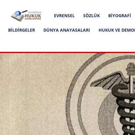
Hakkımızda
İletişim
Editoryal İlkeler
Hukuk
EVRENSEL
SÖZLÜK
BIYOGRAFI
Ansiklopedisi
BILDIRGELER
DÜNYA ANAYASALARI
HUKUK VE DEMO