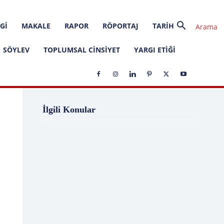
GI
MAKALE
RAPOR
RÖPORTAJ
TARIH
SÖYLEV
TOPLUMSAL CINSIYET
YARGI ETIĞI
1 Ağustos
1 Aralık
1 Eylül
1 Kasım
İlgili Konular
1 Liralık Dava
1 Mayıs
1 Ocak
1 Şubat
10 Ağustos
10 Aralık
10 Emir
10 Haziran
10 Kasım
10 Nisan
10 Ocak
10 Şubat
11 Ağustos
11 Eylül
11 Eylül saldırıları
11 Haziran
11 Mayıs
11 Ocak
11 Şubat
11 Temmuz
12 Ağustos
12 Angry Men
12 Aralık
12 Ekim
12 Eylül
12 Eylül Anayasası
12 Eylül Darbe Bildirisi
12 Eylül Darbesi
12 Eylül Davası
12 Haziran