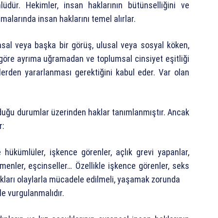
lüdür. Hekimler, insan haklarının bütünselliğini ve
alarında insan haklarını temel alırlar.
siyasal veya başka bir görüş, ulusal veya sosyal köken,
 göre ayrıma uğramadan ve toplumsal cinsiyet eşitliği
erden yararlanması gerektiğini kabul eder. Var olan
olduğu durumlar üzerinden haklar tanımlanmıştır. Ancak
r:
 ve hükümlüler, işkence görenler, açlık grevi yapanlar,
çmenler, eşcinseller… Özellikle işkence görenler, seks
dıkları olaylarla mücadele edilmeli, yaşamak zorunda
le vurgulanmalıdır.