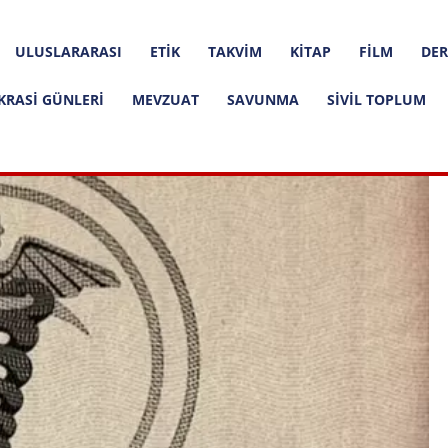
ULUSLARARASI
ETIK
TAKVIM
KITAP
FILM
DER
KRASI GÜNLERI
MEVZUAT
SAVUNMA
SIVIL TOPLUM