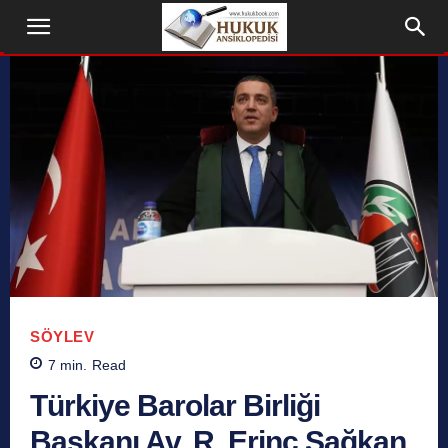
SÖYLEV
7
min.
Read
Türkiye Barolar Birliği
Başkanı Av. R. Erinç Sağkan