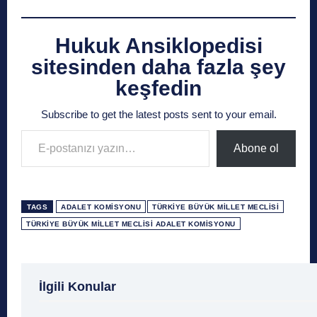
Hukuk Ansiklopedisi
sitesinden daha fazla şey
keşfedin
Subscribe to get the latest posts sent to your email.
E-postanızı yazın…
Abone ol
TAGS
ADALET KOMISYONU
TÜRKIYE BÜYÜK MILLET MECLISI
TÜRKIYE BÜYÜK MILLET MECLISI ADALET KOMISYONU
1 Ağustos
1 Aralık
1 Eylül
1 Kasım
1 Liralı
İlgili Konular
1 Mayıs
1 Ocak
1 Şubat
10 Ağustos
10 