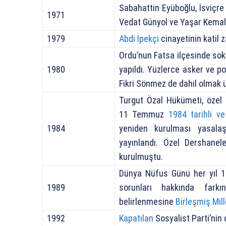
Sabahattin Eyüboğlu, İsviçre 
1971
Vedat Günyol ve Yaşar Kemal’i
1979
Abdi İpekçi
cinayetinin katil 
Ordu’nun Fatsa ilçesinde sok
1980
yapıldı. Yüzlerce asker ve p
Fikri Sönmez de dahil olmak ü
Turgut Özal Hükümeti, özel 
11 Temmuz
1984 tarihli v
1984
yeniden kurulması yasala
yayınlandı. Özel Dershanel
kurulmuştu.
Dünya Nüfus Günü her yıl 
1989
sorunları hakkında farkı
belirlenmesine
Birleşmiş Mil
1992
Kapatılan
Sosyalist Parti’nin 