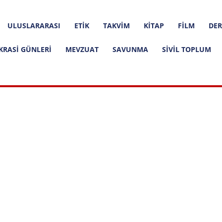
ULUSLARARASI
ETIK
TAKVIM
KITAP
FILM
DER
KRASI GÜNLERI
MEVZUAT
SAVUNMA
SIVIL TOPLUM