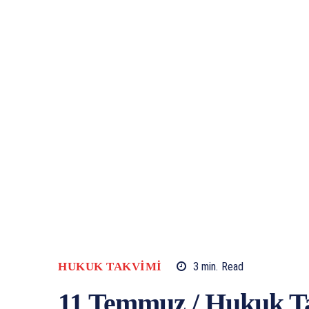
HUKUK TAKVIMI
3
min.
Read
11 Temmuz / Hukuk T