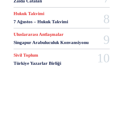
Zaida Catalán
20 Aralık Dayanışma Günü
20 Haziran
20 Kasım
20 Nisan
20 Ocak
20 Şubat
20 Temmuz
Hukuk Takvimi
2007 Anayasa Taslağı
2021 Eylem Planı
7 Ağustos – Hukuk Takvimi
21 Ağustos
21 Aralık
21 Eylül
21 Haziran
Uluslararası Antlaşmalar
21 Kasım
21 Mart
21 Nisan
21 Ocak
Singapur Arabuluculuk Konvansiyonu
21. Yüzyılda Avukat
22 Ağustos
22 Aralık
22 Mart
22 Nisan
22 Ocak
23 Aralık
Sivil Toplum
23 Ekim
23 Haziran
23 Nisan
23 Ocak
Türkiye Yazarlar Birliği
23 Şubat
24 Ağustos
24 Aralık
24 Ekim
24 Kasım
24 Mart
24 Ocak
24 Temmuz
25 Ağustos
25 Aralık
25 Ekim
25 Eylül
25 Kasım
25 Mart
25 Nisan
25 Ocak
26 Ağustos
26 Aralık
26 Ekim
26 Eylül
26 Haziran
26 Kasım
26 Ocak
27 Aralık
27 Ekim
27 Kasım
27 Mayıs
27 Mayıs Darbe Bildirisi
27 Mayıs Darbesi
27 Nisan
27 Nisan Muhtırası
28 Ağustos