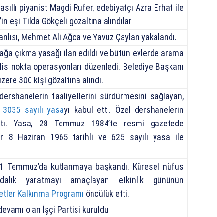
asıllı piyanist Magdi Rufer, edebiyatçı Azra Erhat ile
n eşi Tilda Gökçeli gözaltına alındılar
zanlısı, Mehmet Ali Ağca ve Yavuz Çaylan yakalandı.
ağa çıkma yasağı ilan edildi ve bütün evlerde arama
olis nokta operasyonları düzenledi. Belediye Başkanı
zere 300 kişi gözaltına alındı.
dershanelerin faaliyetlerini sürdürmesini sağlayan,
e 3035 sayılı yasa
yı kabul etti. Özel dershanelerin
ştı. Yasa, 28 Temmuz 1984’te resmi gazetede
er 8 Haziran 1965 tarihli ve 625 sayılı yasa ile
11 Temmuz’da kutlanmaya başkandı. Küresel nüfus
ndalık yaratmayı amaçlayan etkinlik gününün
letler Kalkınma Programı
öncülük etti.
devamı olan İşçi Partisi kuruldu