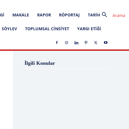
GI
MAKALE
RAPOR
RÖPORTAJ
TARIH
SÖYLEV
TOPLUMSAL CINSIYET
YARGI ETIĞI
1 Ağustos
1 Aralık
1 Eylül
1 Kasım
İlgili Konular
1 Liralık Dava
1 Mayıs
1 Ocak
1 Şubat
10 Ağustos
10 Aralık
10 Emir
10 Haziran
10 Kasım
10 Nisan
10 Ocak
10 Şubat
11 Ağustos
11 Eylül
11 Eylül saldırıları
11 Haziran
11 Mayıs
11 Ocak
11 Şubat
11 Temmuz
12 Ağustos
12 Angry Men
12 Aralık
12 Ekim
12 Eylül
12 Eylül Anayasası
12 Eylül Darbe Bildirisi
12 Eylül Darbesi
12 Eylül Davası
12 Haziran