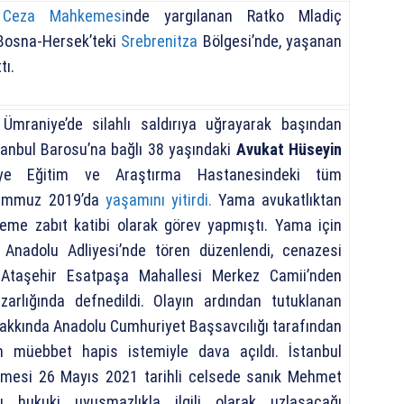
ı Ceza Mahkemesi
nde yargılanan Ratko Mladiç
 Bosna-Hersek’teki
Srebrenitza
Bölgesi’nde, yaşanan
tı.
mraniye’de silahlı saldırıya uğrayarak başından
tanbul Barosu’na bağlı 38 yaşındaki
Avukat Hüseyin
ye Eğitim ve Araştırma Hastanesindeki tüm
Temmuz 2019’da
yaşamını yitirdi.
Yama avukatlıktan
e zabıt katibi olarak görev yapmıştı. Yama için
 Anadolu Adliyesi’nde tören düzenlendi, cenazesi
Ataşehir Esatpaşa Mahallesi Merkez Camii’nden
zarlığında defnedildi. Olayın ardından tutuklanan
akkında Anadolu Cumhuriyet Başsavcılığı tarafından
 müebbet hapis istemiyle dava açıldı. İstanbul
mesi 26 Mayıs 2021 tarihli celsede sanık Mehmet
ğu hukuki uyuşmazlıkla ilgili olarak uzlaşacağı