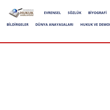
Hakkımızda
İletişim
Editoryal İlkeler
Hukuk
EVRENSEL
SÖZLÜK
BIYOGRAFI
Ansiklopedisi
BILDIRGELER
DÜNYA ANAYASALARI
HUKUK VE DEMO