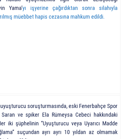
yin Yama’
yı işyerine çağırdıktan sonra silahıyla
ırılmış müebbet hapis cezasına mahkum edildi.
n uyuşturucu soruşturmasında, eski Fenerbahçe Spor
 Saran ve spiker Ela Rümeysa Cebeci hakkındaki
er iki şüphelinin “Uyuşturucu veya Uyarıcı Madde
ğlama” suçundan ayrı ayrı 10 yıldan az olmamak