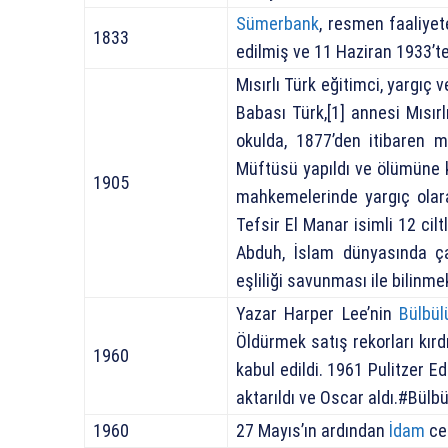
Sümerbank
, resmen faaliyet
1833
edilmiş ve 11 Haziran 1933’t
Mısırlı Türk eğitimci, yarg
Babası Türk,[1] annesi Mısırlı
okulda, 1877’den itibaren ma
Müftüsü yapıldı ve ölümüne k
1905
mahkemelerinde yargıç olar
Tefsir El Manar isimli 12 cilt
Abduh, İslam dünyasında ça
eşliliği savunması ile bilinme
Yazar Harper Lee’nin
Bülbü
Öldürmek satış rekorları kırd
1960
kabul edildi. 1961 Pulitzer E
aktarıldı ve Oscar aldı.#Bül
1960
27 Mayıs’ın ardından
İdam
ce