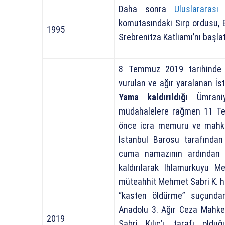
Daha sonra
Uluslararas
komutasındaki Sırp ordusu,
1995
Srebrenitza Katliamı’nı başlat
8 Temmuz 2019 tarihinde Ü
vurulan ve ağır yaralanan İs
Yama kaldırıldığı
Ümrani
müdahalelere rağmen 11 
önce icra memuru ve mahkem
İstanbul Barosu tarafından
cuma namazının ardından 
kaldırılarak Ihlamurkuyu Me
müteahhit Mehmet Sabri K. h
“kasten öldürme” suçundan
Anadolu 3. Ağır Ceza Mahke
2019
Sabri Kılıç’ı, tarafı oldu