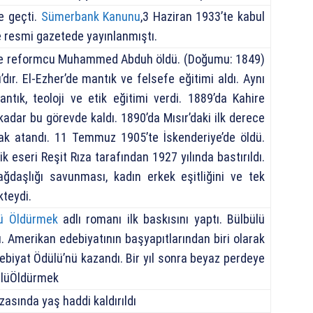
e geçti.
Sümerbank Kanunu
,3 Haziran 1933’te kabul
e resmi gazetede yayınlanmıştı.
ıç ve reformcu Muhammed Abduh öldü. (Doğumu: 1849)
’dır. El-Ezher’de mantık ve felsefe eğitimi aldı. Aynı
ntık, teoloji ve etik eğitimi verdi. 1889’da Kahire
adar bu görevde kaldı. 1890’da Mısır’daki ilk derece
ak atandı. 11 Temmuz 1905’te İskenderiye’de öldü.
lik eseri Reşit Rıza tarafından 1927 yılında bastırıldı.
ğdaşlığı savunması, kadın erkek eşitliğini ve tek
kteydi.
lü Öldürmek
adlı romanı ilk baskısını yaptı. Bülbülü
ı. Amerikan edebiyatının başyapıtlarından biri olarak
debiyat Ödülü’nü kazandı. Bir yıl sonra beyaz perdeye
bülüÖldürmek
zasında yaş haddi kaldırıldı